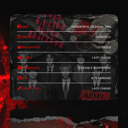
Nome
Wonderful Designs (WD)
Fundado
30/08/2013
Web-Master
Leithold
Co-Web
Lady-Chang
Moderação
Kekahi e Serpentae
Feat
BTS Arirang
Layout por
Lady-Chang