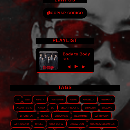
COPIAR CÓDIGO
PLAYLIST
Body to Body
BTS
►
◀
▶
TAGS
AI
ASS
Abalyn
Agraviane
Aisha
Arabella
Arshanji
Atzarts Mia
Aviso
BC
Bella_RedGirl
Betagem
Bigbang
Bitchcraft
Black
Brookang
By.summer
Caprihorn
Carriesoto
Cheill
Chopuchai
Cianamoon
Codinomebeijaflor