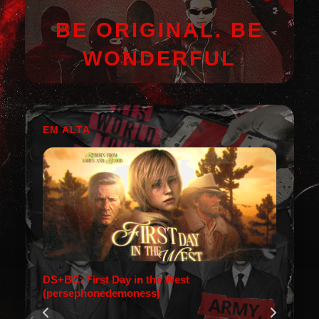
BE ORIGINAL. BE
WONDERFUL
EM ALTA
DS+BC: First Day in the West
(persephonedemoness)