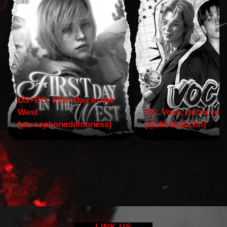
DS+BC: First Day in the
West
DS: Você, outra vez!
(persephonedemoness)
(@domodachii)
LINK US