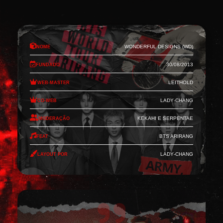
Nome
Wonderful Designs (WD)
Fundado
30/08/2013
Web-Master
Leithold
Co-Web
Lady-Chang
Moderação
Kekahi e Serpentae
Feat
BTS Arirang
Layout por
Lady-Chang