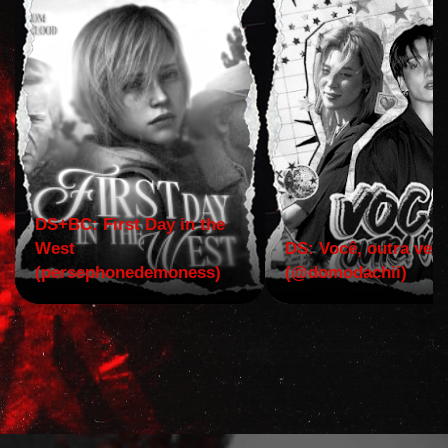
DS+BC: First Day in the
West
DS: Você, outra vez!
(persephonedemoness)
(@domodachii)