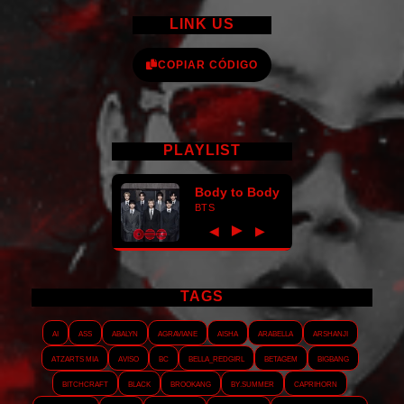
LINK US
COPIAR CÓDIGO
PLAYLIST
Body to Body
BTS
►
◀
▶
TAGS
AI
ASS
Abalyn
Agraviane
Aisha
Arabella
Arshanji
Atzarts Mia
Aviso
BC
Bella_RedGirl
Betagem
Bigbang
Bitchcraft
Black
Brookang
By.summer
Caprihorn