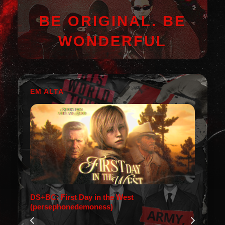
BE ORIGINAL. BE
WONDERFUL
EM ALTA
DS+BC: First Day in the West
(persephonedemoness)