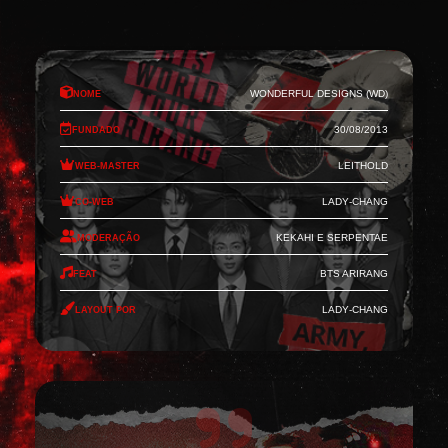
Nome
Wonderful Designs (WD)
Fundado
30/08/2013
Web-Master
Leithold
Co-Web
Lady-Chang
Moderação
Kekahi e Serpentae
Feat
BTS Arirang
Layout por
Lady-Chang