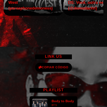
West
DS: Você, outra vez!
(persephonedemoness)
(@domodachii)
LINK US
COPIAR CÓDIGO
PLAYLIST
Body to Body
BTS