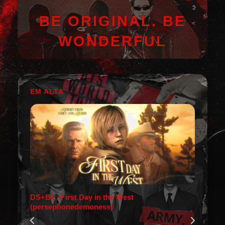
BE ORIGINAL. BE
WONDERFUL
EM ALTA
DS+BC: First Day in the West
(persephonedemoness)