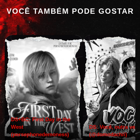
VOCÊ TAMBÉM PODE GOSTAR
DS+BC: First Day in the
West
DS: Você, outra vez!
(persephonedemoness)
(@domodachii)