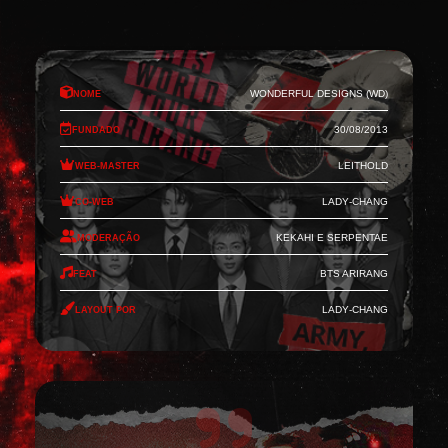
Nome
Wonderful Designs (WD)
Fundado
30/08/2013
Web-Master
Leithold
Co-Web
Lady-Chang
Moderação
Kekahi e Serpentae
Feat
BTS Arirang
Layout por
Lady-Chang