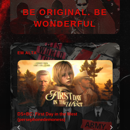
BE ORIGINAL. BE
WONDERFUL
EM ALTA
DS+BC: First Day in the West
(persephonedemoness)