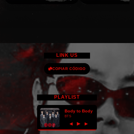
LINK US
COPIAR CÓDIGO
PLAYLIST
Body to Body
BTS
►
◀
▶