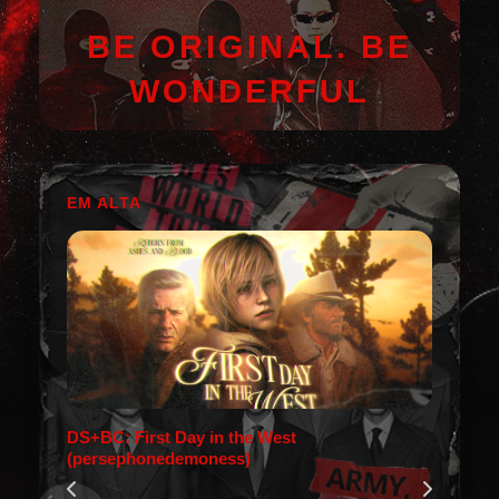
BE ORIGINAL. BE
WONDERFUL
EM ALTA
DS+BC: First Day in the West
(persephonedemoness)