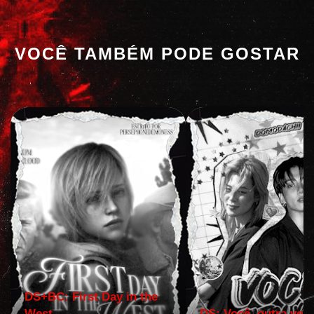
VOCÊ TAMBÉM PODE GOSTAR
DS+BC: First Day in the
West
DS: Você, outra vez!