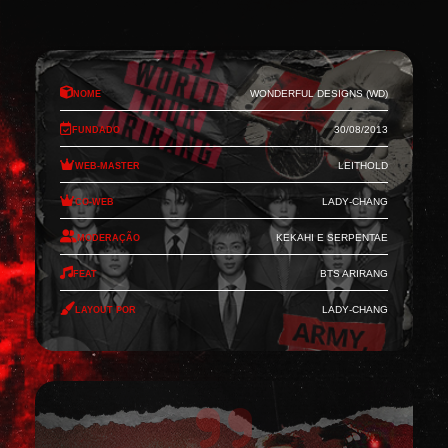
Nome
Wonderful Designs (WD)
Fundado
30/08/2013
Web-Master
Leithold
Co-Web
Lady-Chang
Moderação
Kekahi e Serpentae
Feat
BTS Arirang
Layout por
Lady-Chang