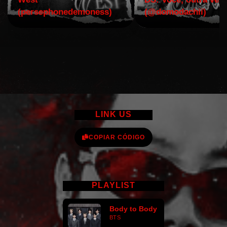
(persephonedemoness)
(@domodachii)
LINK US
COPIAR CÓDIGO
PLAYLIST
Body to Body
BTS