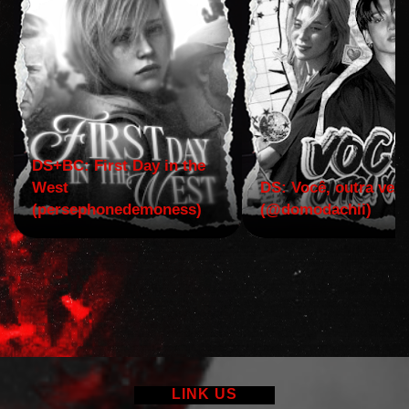
DS+BC: First Day in the
West
DS: Você, outra vez!
(persephonedemoness)
(@domodachii)
LINK US