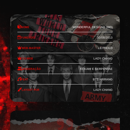
Nome
Wonderful Designs (WD)
Fundado
30/08/2013
Web-Master
Leithold
Co-Web
Lady-Chang
Moderação
Kekahi e Serpentae
Feat
BTS Arirang
Layout por
Lady-Chang