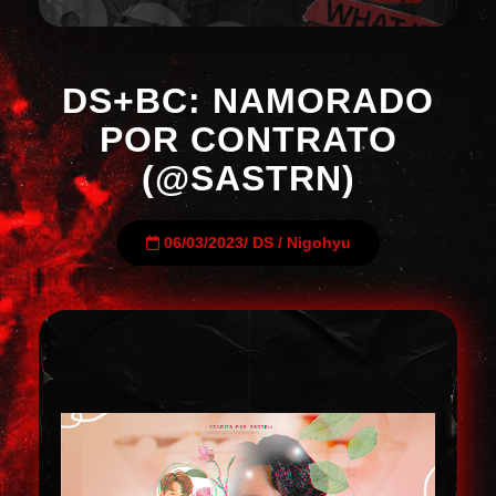
DS+BC: NAMORADO
POR CONTRATO
(@SASTRN)
06/03/2023
/
DS
/
Nigohyu