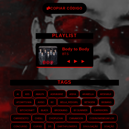
COPIAR CÓDIGO
PLAYLIST
Body to Body
BTS
►
◀
▶
TAGS
AI
ASS
Abalyn
Agraviane
Aisha
Arabella
Arshanji
Atzarts Mia
Aviso
BC
Bella_RedGirl
Betagem
Bigbang
Bitchcraft
Black
Brookang
By.summer
Caprihorn
Carriesoto
Cheill
Chopuchai
Cianamoon
Codinomebeijaflor
Concurso
Curso
DS
Darthflowers
Divulgação
Doação