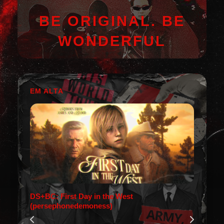
BE ORIGINAL. BE
WONDERFUL
EM ALTA
DS+BC: First Day in the West
(persephonedemoness)