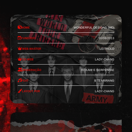
Nome
Wonderful Designs (WD)
Fundado
30/08/2013
Web-Master
Leithold
Co-Web
Lady-Chang
Moderação
Kekahi e Serpentae
Feat
BTS Arirang
Layout por
Lady-Chang