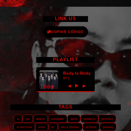
LINK US
COPIAR CÓDIGO
PLAYLIST
Body to Body
BTS
►
◀
▶
TAGS
AI
ASS
Abalyn
Agraviane
Aisha
Arabella
Arshanji
Atzarts Mia
Aviso
BC
Bella_RedGirl
Betagem
Bigbang