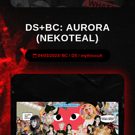
DS+BC: AURORA
(NEKOTEAL)
04/03/2023
/
BC
/
DS
/
mythiccult