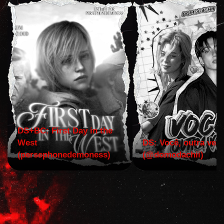
DS+BC: First Day in the
West
DS: Você, outra vez!
(persephonedemoness)
(@domodachii)