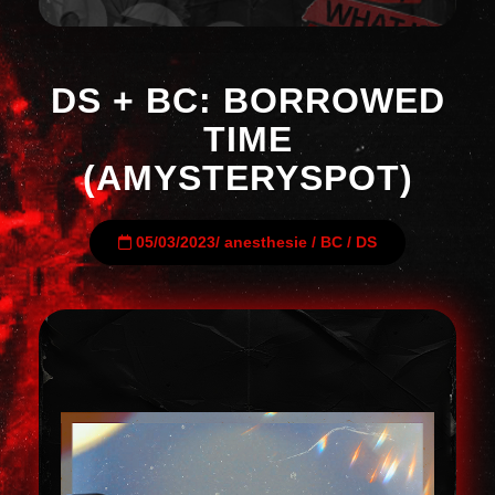
DS + BC: BORROWED
TIME
(AMYSTERYSPOT)
05/03/2023
/
anesthesie
/
BC
/
DS