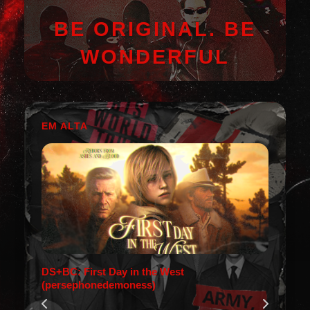
BE ORIGINAL. BE
WONDERFUL
EM ALTA
DS+BC: First Day in the West
(persephonedemoness)