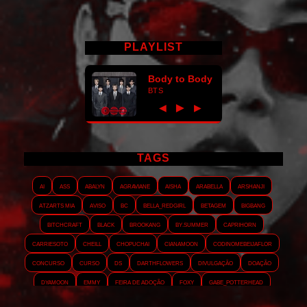
PLAYLIST
Body to Body
BTS
►
◀
▶
TAGS
AI
ASS
Abalyn
Agraviane
Aisha
Arabella
Arshanji
Atzarts Mia
Aviso
BC
Bella_RedGirl
Betagem
Bigbang
Bitchcraft
Black
Brookang
By.summer
Caprihorn
Carriesoto
Cheill
Chopuchai
Cianamoon
Codinomebeijaflor
Concurso
Curso
DS
Darthflowers
Divulgação
Doação
Dyamoon
Emmy
Feira de adoção
Foxy
Gabe_Potterhead
GeminnieKook
HALATZJOONG
HOTK
Harmonix
Holophernes