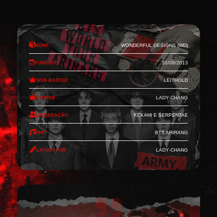
Nome
Wonderful Designs (WD)
Fundado
30/08/2013
Web-Master
Leithold
Co-Web
Lady-Chang
Moderação
Kekahi e Serpentae
Feat
BTS Arirang
Layout por
Lady-Chang