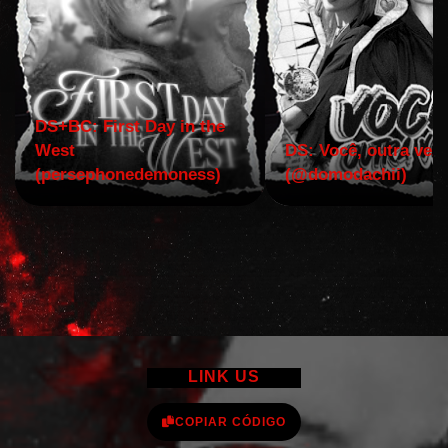
DS+BC: First Day in the
West
DS: Você, outra vez!
(persephonedemoness)
(@domodachii)
LINK US
COPIAR CÓDIGO