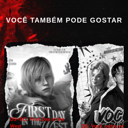
VOCÊ TAMBÉM PODE GOSTAR
DS+BC: First Day in the
West
DS: Você, outra vez!