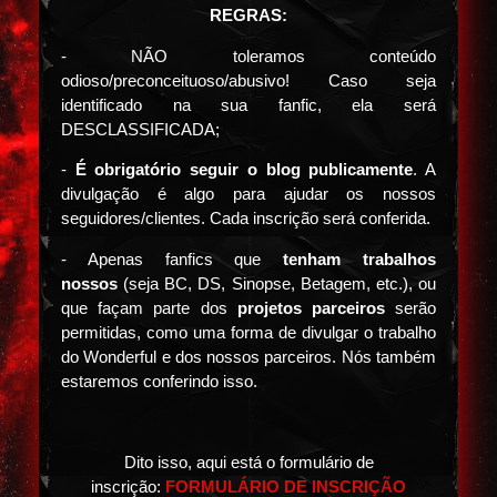
REGRAS:
- NÃO toleramos conteúdo
odioso/preconceituoso/abusivo! Caso seja
identificado na sua fanfic, ela será
DESCLASSIFICADA;
-
É obrigatório seguir o blog publicamente
. A
divulgação é algo para ajudar os nossos
seguidores/clientes. Cada inscrição será conferida.
- Apenas fanfics que
tenham trabalhos
nossos
(seja BC, DS, Sinopse, Betagem, etc.), ou
que façam parte dos
projetos parceiros
serão
permitidas, como uma forma de divulgar o trabalho
do Wonderful e dos nossos parceiros. Nós também
estaremos conferindo isso.
Dito isso, aqui está o formulário de
inscrição:
FORMULÁRIO DE INSCRIÇÃO