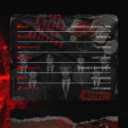
Nome
Wonderful Designs (WD)
Fundado
30/08/2013
Web-Master
Leithold
Co-Web
Lady-Chang
Moderação
Kekahi e Serpentae
Feat
BTS Arirang
Layout por
Lady-Chang