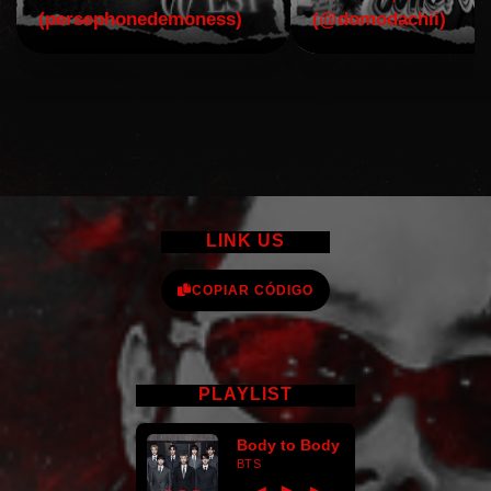
(persephonedemoness)
(@domodachii)
LINK US
COPIAR CÓDIGO
PLAYLIST
Body to Body
BTS
►