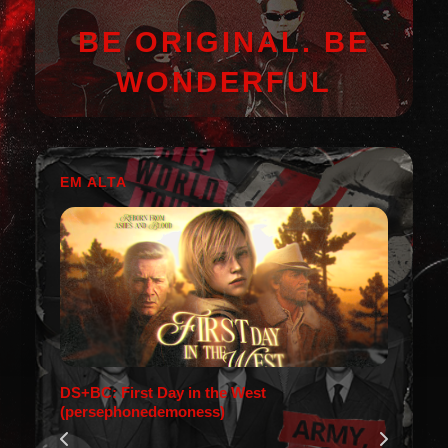
BE ORIGINAL. BE
WONDERFUL
EM ALTA
DS+BC: First Day in the West
(persephonedemoness)