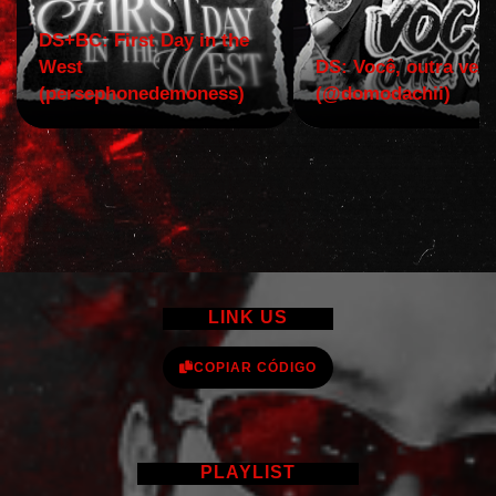
DS+BC: First Day in the
West
DS: Você, outra vez!
(persephonedemoness)
(@domodachii)
LINK US
COPIAR CÓDIGO
PLAYLIST