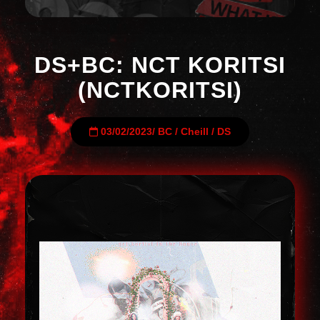
DS+BC: NCT KORITSI
(NCTKORITSI)
03/02/2023
/
BC
/
Cheill
/
DS