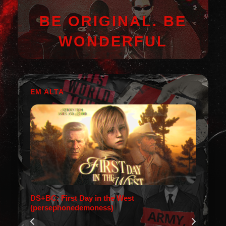
BE ORIGINAL. BE
WONDERFUL
EM ALTA
DS+BC: First Day in the West
(persephonedemoness)