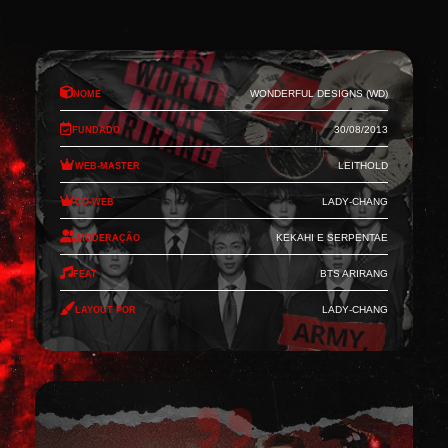
Nome
Wonderful Designs (WD)
Fundado
30/08/2013
Web-Master
Leithold
Co-Web
Lady-Chang
Moderação
Kekahi e Serpentae
Feat
BTS Arirang
Layout por
Lady-Chang