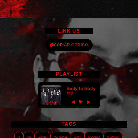
LINK US
COPIAR CÓDIGO
PLAYLIST
Body to Body
BTS
►
◀
▶
TAGS
AI
ASS
Abalyn
Agraviane
Aisha
Arabella
Arshanji