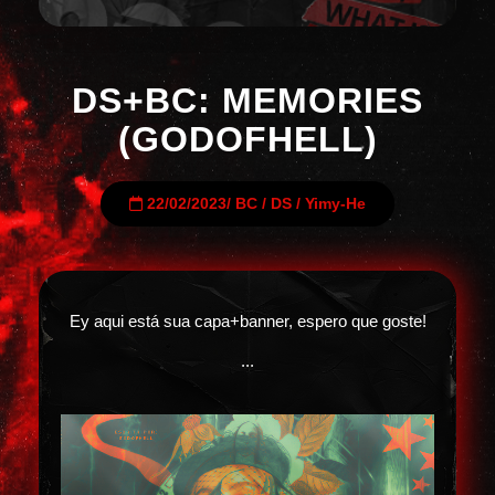
DS+BC: MEMORIES
(GODOFHELL)
22/02/2023
/
BC
/
DS
/
Yimy-He
Ey aqui está sua capa+banner, espero que goste!
...