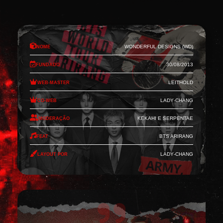
Nome
Wonderful Designs (WD)
Fundado
30/08/2013
Web-Master
Leithold
Co-Web
Lady-Chang
Moderação
Kekahi e Serpentae
Feat
BTS Arirang
Layout por
Lady-Chang