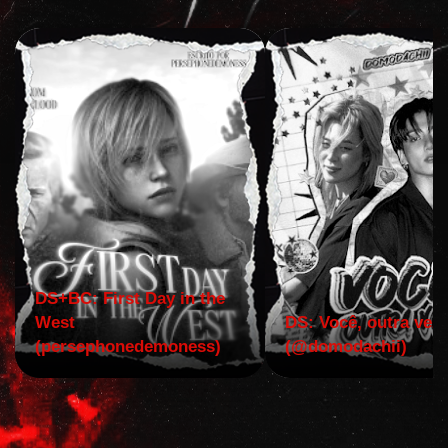
DS+BC: First Day in the
West
DS: Você, outra vez!
(persephonedemoness)
(@domodachii)