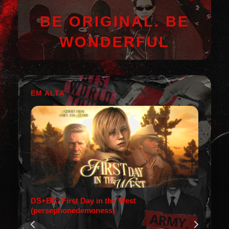
BE ORIGINAL. BE
WONDERFUL
EM ALTA
DS+BC: First Day in the West
(persephonedemoness)