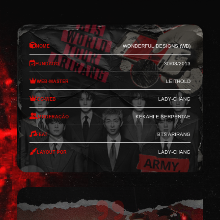
Nome
Wonderful Designs (WD)
Fundado
30/08/2013
Web-Master
Leithold
Co-Web
Lady-Chang
Moderação
Kekahi e Serpentae
Feat
BTS Arirang
Layout por
Lady-Chang