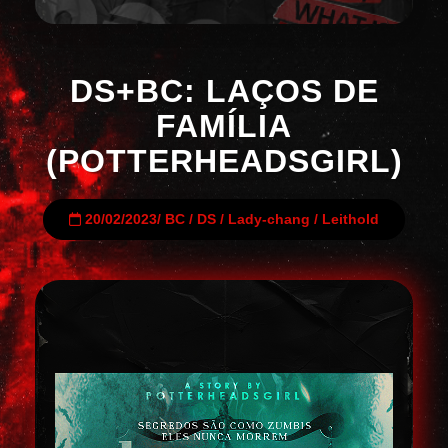
DS+BC: LAÇOS DE
FAMÍLIA
(POTTERHEADSGIRL)
20/02/2023
/
BC
/
DS
/
Lady-chang
/
Leithold