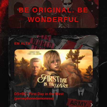
BE ORIGINAL. BE
WONDERFUL
EM ALTA
DS+BC: First Day in the West
(persephonedemoness)