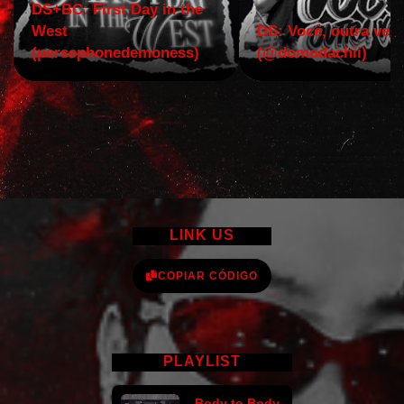
DS+BC: First Day in the
West
DS: Você, outra vez!
(persephonedemoness)
(@domodachii)
LINK US
COPIAR CÓDIGO
PLAYLIST
Body to Body