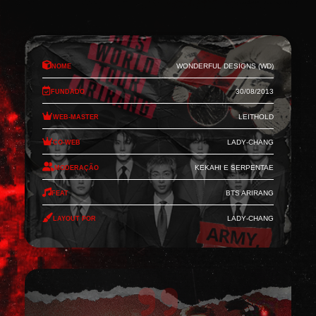
Nome
Wonderful Designs (WD)
Fundado
30/08/2013
Web-Master
Leithold
Co-Web
Lady-Chang
Moderação
Kekahi e Serpentae
Feat
BTS Arirang
Layout por
Lady-Chang