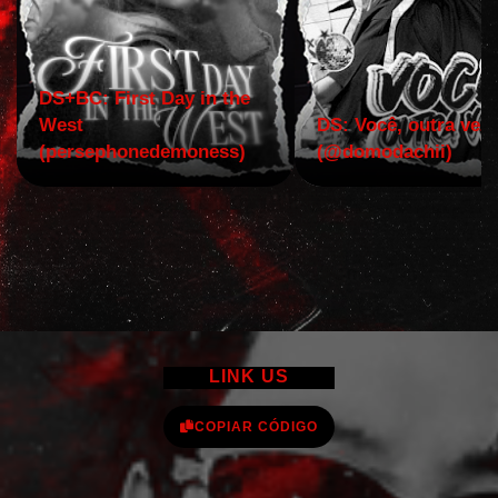
DS+BC: First Day in the
West
DS: Você, outra vez!
(persephonedemoness)
(@domodachii)
LINK US
COPIAR CÓDIGO