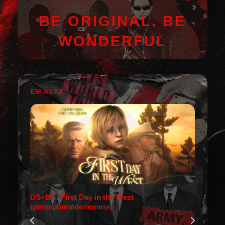
BE ORIGINAL. BE
WONDERFUL
EM ALTA
DS+BC: First Day in the West
(persephonedemoness)