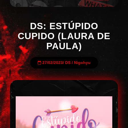
DS: ESTÚPIDO
CUPIDO (LAURA DE
PAULA)
27/02/2023
/
DS
/
Nigohyu