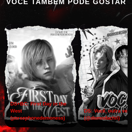
VOCÊ TAMBÉM PODE GOSTAR
DS+BC: First Day in the
West
DS: Você, outra vez!
(persephonedemoness)
(@domodachii)