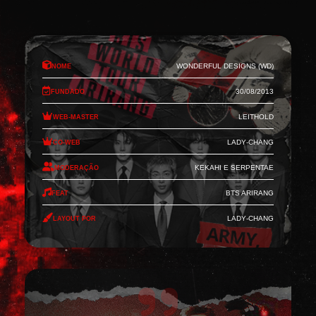
Nome
Wonderful Designs (WD)
Fundado
30/08/2013
Web-Master
Leithold
Co-Web
Lady-Chang
Moderação
Kekahi e Serpentae
Feat
BTS Arirang
Layout por
Lady-Chang