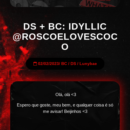
DS + BC: IDYLLIC
@ROSCOELOVESCOC
O
02/02/2023
/
BC
/
DS
/
Lunybae
Olá, olá <3
Espero que goste, meu bem, e qualquer coisa é só
me avisar! Beijinhos <3