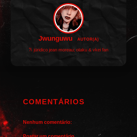
Jwunguwu
AUTOR(A)
𐙚 júridico jean moreau; otaku & vkei fan
COMENTÁRIOS
Nenhum comentário:
Postar um comentário