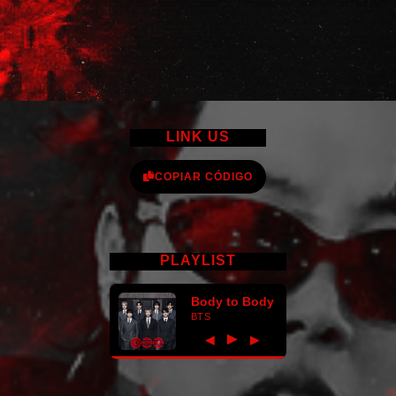
LINK US
COPIAR CÓDIGO
PLAYLIST
Body to Body
BTS
►
◀
▶