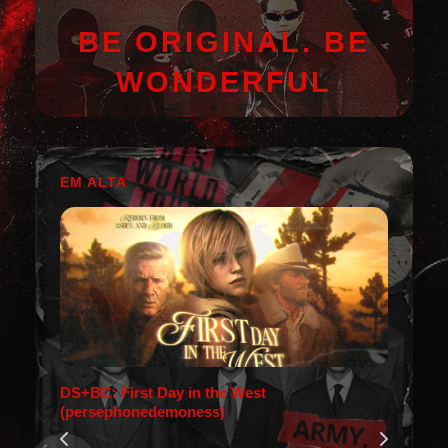
BE ORIGINAL. BE
WONDERFUL
EM ALTA
DS+BC: First Day in the West
(persephonedemoness)