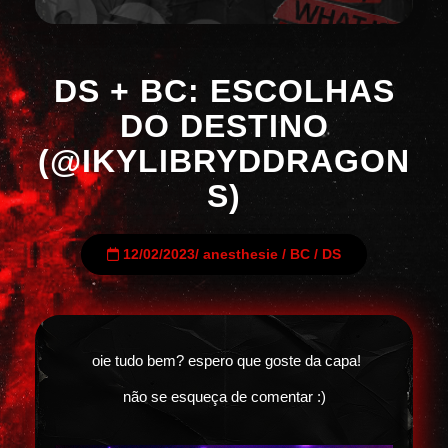
DS + BC: ESCOLHAS
DO DESTINO
(@IKYLIBRYDDRAGON
S)
12/02/2023
/
anesthesie
/
BC
/
DS
oie tudo bem? espero que goste da capa!
não se esqueça de comentar :)