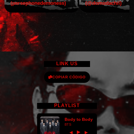
(persephonedemoness)
(@domodachii)
LINK US
COPIAR CÓDIGO
PLAYLIST
Body to Body
BTS
►
◀
▶