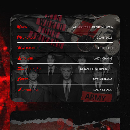
Nome
Wonderful Designs (WD)
Fundado
30/08/2013
Web-Master
Leithold
Co-Web
Lady-Chang
Moderação
Kekahi e Serpentae
Feat
BTS Arirang
Layout por
Lady-Chang