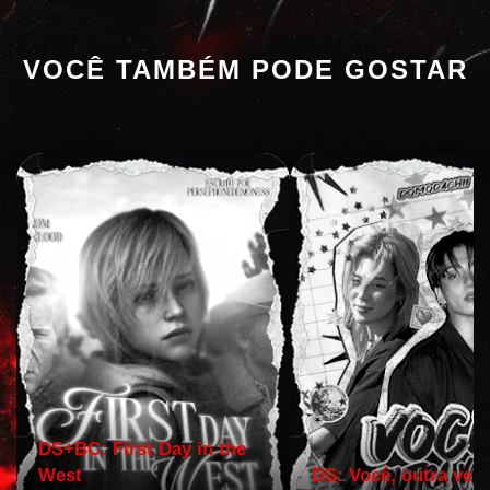
VOCÊ TAMBÉM PODE GOSTAR
DS+BC: First Day in the
West
DS: Você, outra vez!