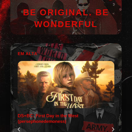
BE ORIGINAL. BE
WONDERFUL
EM ALTA
DS+BC: First Day in the West
(persephonedemoness)