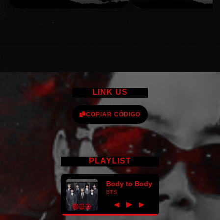
LINK US
COPIAR CÓDIGO
PLAYLIST
Body to Body
BTS
►
◀
▶