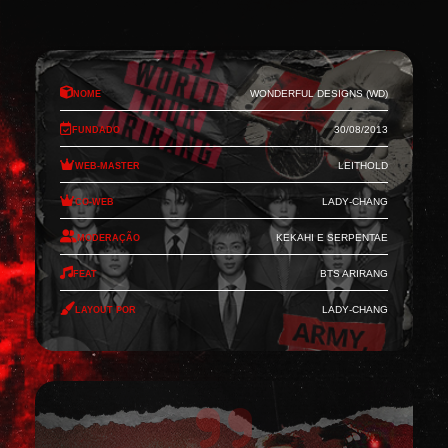
Nome
Wonderful Designs (WD)
Fundado
30/08/2013
Web-Master
Leithold
Co-Web
Lady-Chang
Moderação
Kekahi e Serpentae
Feat
BTS Arirang
Layout por
Lady-Chang