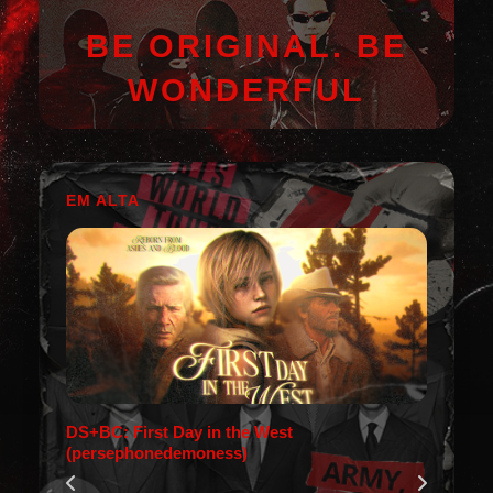
BE ORIGINAL. BE
WONDERFUL
EM ALTA
DS+BC: First Day in the West
(persephonedemoness)