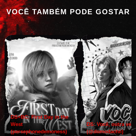
VOCÊ TAMBÉM PODE GOSTAR
DS+BC: First Day in the
West
DS: Você, outra vez!
(persephonedemoness)
(@domodachii)