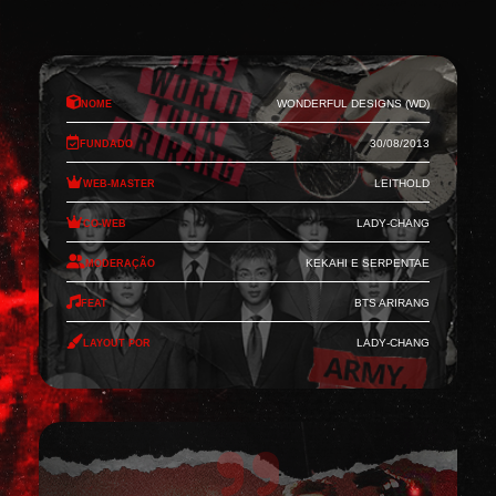
Nome
Wonderful Designs (WD)
Fundado
30/08/2013
Web-Master
Leithold
Co-Web
Lady-Chang
Moderação
Kekahi e Serpentae
Feat
BTS Arirang
Layout por
Lady-Chang