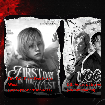
DS+BC: First Day in the
West
DS: Você, outra vez!
(persephonedemoness)
(@domodachii)