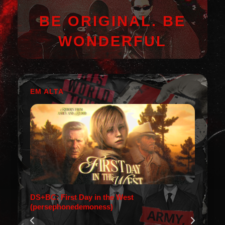
BE ORIGINAL. BE
WONDERFUL
EM ALTA
DS+BC: First Day in the West
(persephonedemoness)