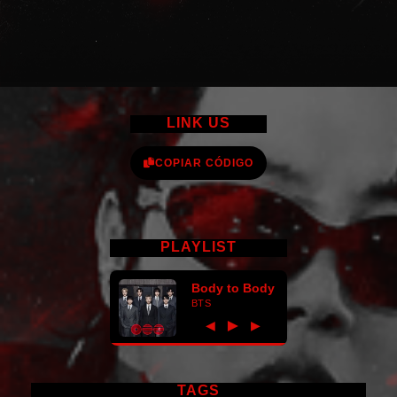
LINK US
COPIAR CÓDIGO
PLAYLIST
Body to Body
BTS
►
◀
▶
TAGS