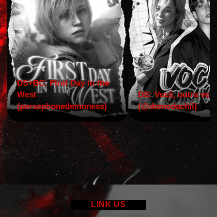
DS+BC: First Day in the
West
DS: Você, outra vez!
(persephonedemoness)
(@domodachii)
LINK US