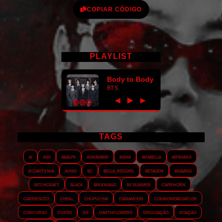
COPIAR CÓDIGO
PLAYLIST
Body to Body
BTS
►
◀
▶
TAGS
AI
ASS
Abalyn
Agraviane
Aisha
Arabella
Arshanji
Atzarts Mia
Aviso
BC
Bella_RedGirl
Betagem
Bigbang
Bitchcraft
Black
Brookang
By.summer
Caprihorn
Carriesoto
Cheill
Chopuchai
Cianamoon
Codinomebeijaflor
Concurso
Curso
DS
Darthflowers
Divulgação
Doação