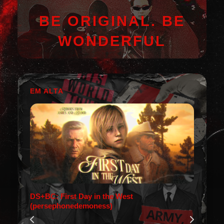
BE ORIGINAL. BE
WONDERFUL
EM ALTA
DS+BC: First Day in the West
(persephonedemoness)