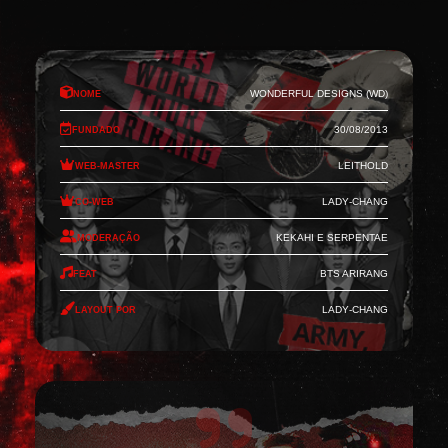
Nome
Wonderful Designs (WD)
Fundado
30/08/2013
Web-Master
Leithold
Co-Web
Lady-Chang
Moderação
Kekahi e Serpentae
Feat
BTS Arirang
Layout por
Lady-Chang