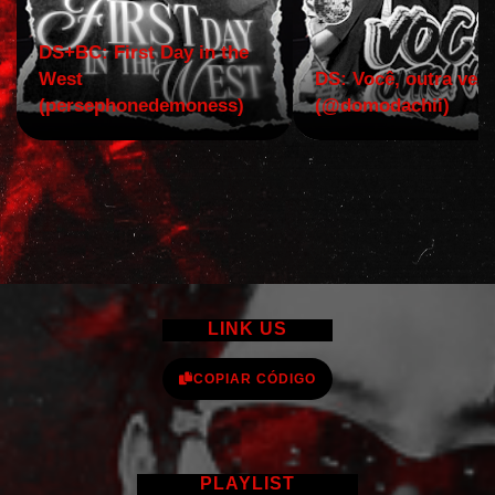
DS+BC: First Day in the
West
DS: Você, outra vez!
(persephonedemoness)
(@domodachii)
LINK US
COPIAR CÓDIGO
PLAYLIST