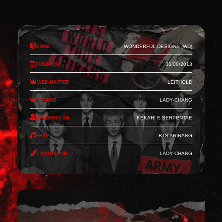
Nome
Wonderful Designs (WD)
Fundado
30/08/2013
Web-Master
Leithold
Co-Web
Lady-Chang
Moderação
Kekahi e Serpentae
Feat
BTS Arirang
Layout por
Lady-Chang