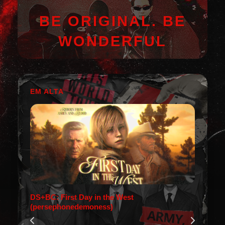
BE ORIGINAL. BE
WONDERFUL
EM ALTA
DS+BC: First Day in the West
(persephonedemoness)