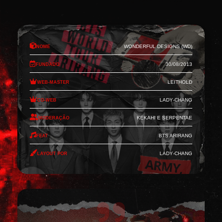
Nome
Wonderful Designs (WD)
Fundado
30/08/2013
Web-Master
Leithold
Co-Web
Lady-Chang
Moderação
Kekahi e Serpentae
Feat
BTS Arirang
Layout por
Lady-Chang