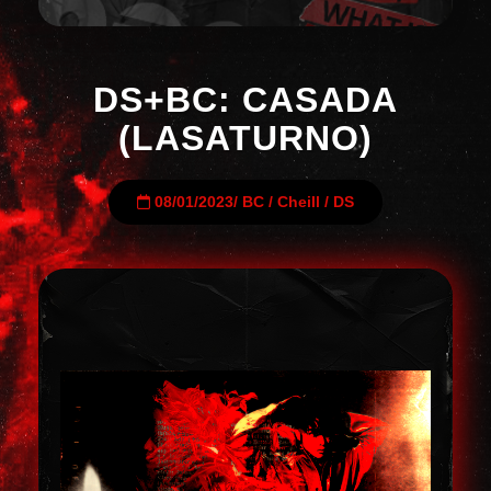
DS+BC: CASADA
(LASATURNO)
08/01/2023
/
BC
/
Cheill
/
DS