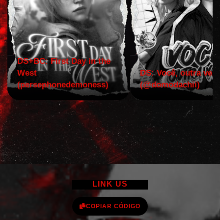
DS+BC: First Day in the
West
DS: Você, outra vez!
(persephonedemoness)
(@domodachii)
LINK US
COPIAR CÓDIGO