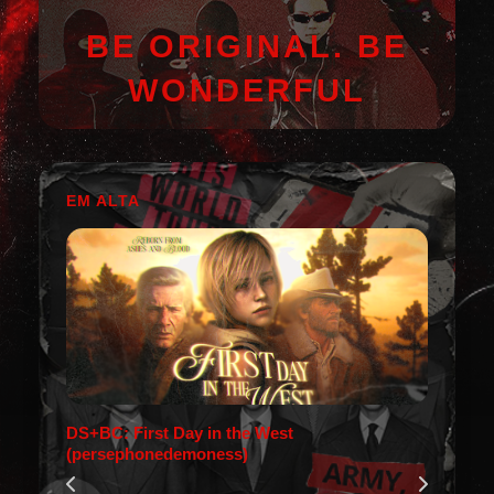
BE ORIGINAL. BE
WONDERFUL
EM ALTA
DS+BC: First Day in the West
(persephonedemoness)