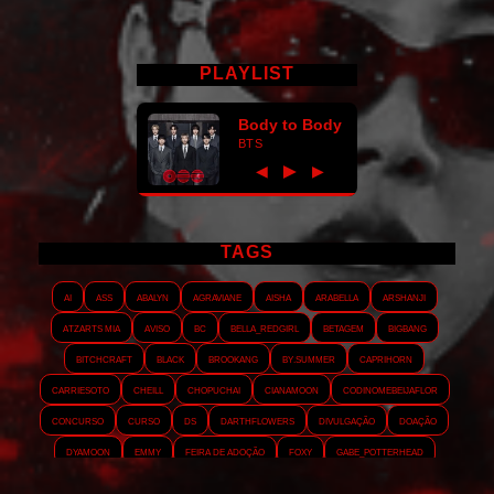
PLAYLIST
Body to Body
BTS
►
◀
▶
TAGS
AI
ASS
Abalyn
Agraviane
Aisha
Arabella
Arshanji
Atzarts Mia
Aviso
BC
Bella_RedGirl
Betagem
Bigbang
Bitchcraft
Black
Brookang
By.summer
Caprihorn
Carriesoto
Cheill
Chopuchai
Cianamoon
Codinomebeijaflor
Concurso
Curso
DS
Darthflowers
Divulgação
Doação
Dyamoon
Emmy
Feira de adoção
Foxy
Gabe_Potterhead
GeminnieKook
HALATZJOONG
HOTK
Harmonix
Holophernes