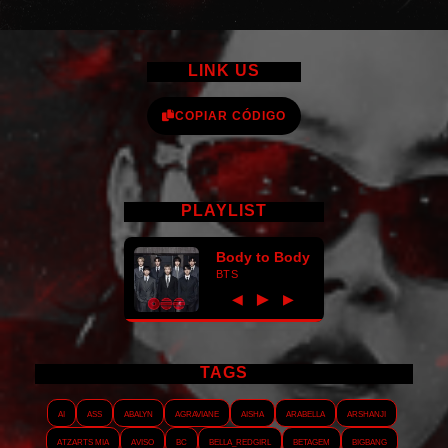
LINK US
COPIAR CÓDIGO
PLAYLIST
Body to Body
BTS
►
◀
▶
TAGS
AI
ASS
Abalyn
Agraviane
Aisha
Arabella
Arshanji
Atzarts Mia
Aviso
BC
Bella_RedGirl
Betagem
Bigbang