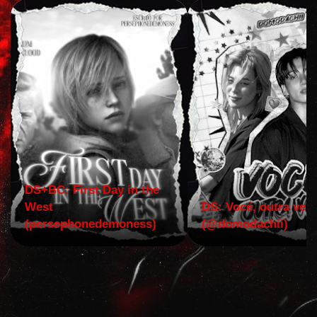
DS+BC: First Day in the
West
DS: Você, outra vez!
(persephonedemoness)
(@domodachii)