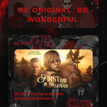
BE ORIGINAL. BE
WONDERFUL
EM ALTA
DS+BC: First Day in the West
(persephonedemoness)