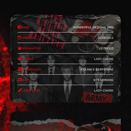
Nome
Wonderful Designs (WD)
Fundado
30/08/2013
Web-Master
Leithold
Co-Web
Lady-Chang
Moderação
Kekahi e Serpentae
Feat
BTS Arirang
Layout por
Lady-Chang