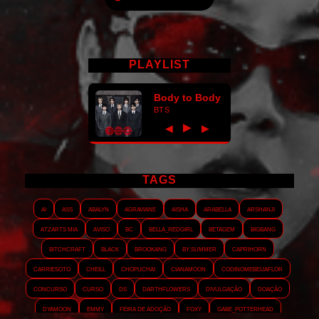
PLAYLIST
Body to Body
BTS
►
◀
▶
TAGS
AI
ASS
Abalyn
Agraviane
Aisha
Arabella
Arshanji
Atzarts Mia
Aviso
BC
Bella_RedGirl
Betagem
Bigbang
Bitchcraft
Black
Brookang
By.summer
Caprihorn
Carriesoto
Cheill
Chopuchai
Cianamoon
Codinomebeijaflor
Concurso
Curso
DS
Darthflowers
Divulgação
Doação
Dyamoon
Emmy
Feira de adoção
Foxy
Gabe_Potterhead