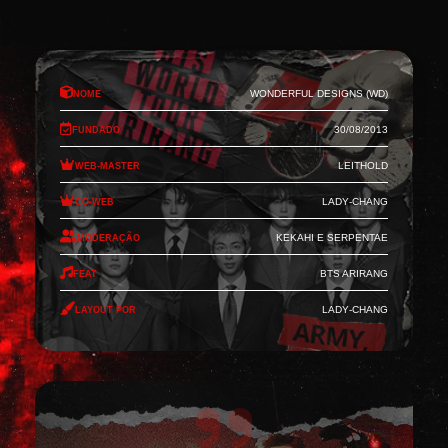
Nome
Wonderful Designs (WD)
Fundado
30/08/2013
Web-Master
Leithold
Co-Web
Lady-Chang
Moderação
Kekahi e Serpentae
Feat
BTS Arirang
Layout por
Lady-Chang