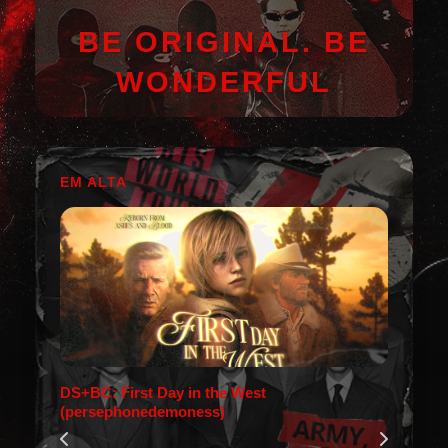
BE ORIGINAL. BE
WONDERFUL
EM ALTA
DS+BC: First Day in the West
(persephonedemoness)