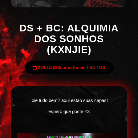
DS + BC: ALQUIMIA
DOS SONHOS
(KXNJIE)
26/01/2023
/
anesthesie
/
BC
/
DS
oie tudo bem? aqui estão suas capas!
espero que goste <3