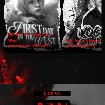
DS+BC: First Day in the
West
DS: Você, outra vez!
(persephonedemoness)
(@domodachii)
LINK US
COPIAR CÓDIGO