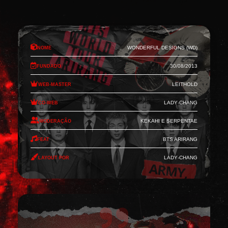
Nome
Wonderful Designs (WD)
Fundado
30/08/2013
Web-Master
Leithold
Co-Web
Lady-Chang
Moderação
Kekahi e Serpentae
Feat
BTS Arirang
Layout por
Lady-Chang