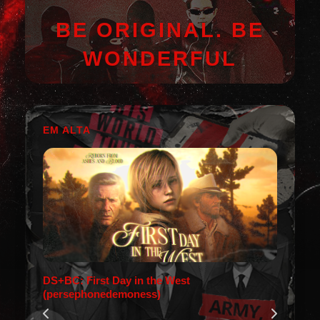
BE ORIGINAL. BE
WONDERFUL
EM ALTA
DS+BC: First Day in the West
(persephonedemoness)