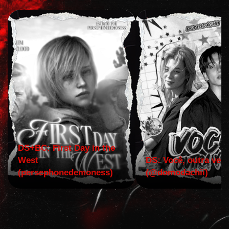
DS+BC: First Day in the
West
DS: Você, outra vez!
(persephonedemoness)
(@domodachii)