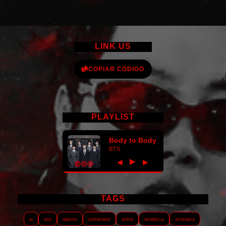
LINK US
COPIAR CÓDIGO
PLAYLIST
Body to Body
BTS
►
◀
▶
TAGS
AI
ASS
Abalyn
Agraviane
Aisha
Arabella
Arshanji