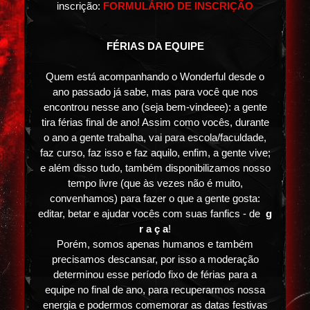
inscrição:
FORMULÁRIO DE INSCRIÇÃO
FÉRIAS DA EQUIPE
Quem está acompanhando o Wonderful desde o
ano passado já sabe, mas para você que nos
encontrou nesse ano (seja bem-vindeee): a gente
tira férias final de ano! Assim como vocês, durante
o ano a gente trabalha, vai para escola/faculdade,
faz curso, faz isso e faz aquilo, enfim, a gente vive;
e além disso tudo, também disponibilizamos nosso
tempo livre (que às vezes não é muito,
convenhamos) para fazer o que a gente gosta:
editar, betar e ajudar vocês com suas fanfics - de
g
r a ç a
!
Porém, somos apenas humanos e também
precisamos descansar, por isso a moderação
determinou esse período fixo de férias para a
equipe no final de ano, para recuperarmos nossa
energia e podermos comemorar as datas festivas