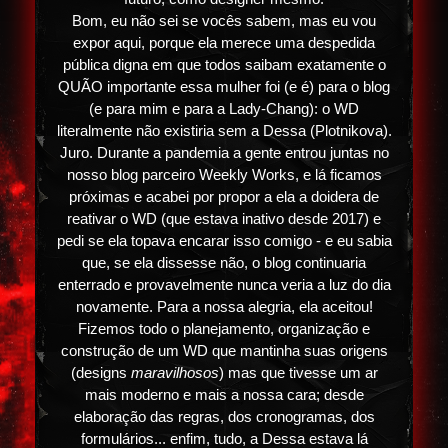
Bom, eu não sei se vocês sabem, mas eu vou
expor aqui, porque ela merece uma despedida
pública digna em que todos saibam exatamente o
QUÃO importante essa mulher foi (e é) para o blog
(e para mim e para a Lady-Chang): o WD
literalmente não existiria sem a Dessa (Plotnikova).
Juro. Durante a pandemia a gente entrou juntas no
nosso blog parceiro Weekly Works, e lá ficamos
próximas e acabei por propor a ela a doidera de
reativar o WD (que estava inativo desde 2017) e
pedi se ela topava encarar isso comigo - e eu sabia
que, se ela dissesse não, o blog continuaria
enterrado e provavelmente nunca veria a luz do dia
novamente. Para a nossa alegria, ela aceitou!
Fizemos todo o planejamento, organização e
construção de um WD que mantinha suas origens
(designs
maravilhosos
) mas que tivesse um ar
mais moderno e mais a nossa cara; desde
elaboração das regras, dos cronogramas, dos
formulários... enfim, tudo, a Dessa estava lá