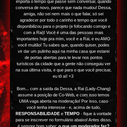
importa o tempo que passe sem conversar, quando
conversa de novo, parece que nada mudou! Dessa,
amiga, não sei nem mais o que falar, só sei
agradecer por todo o carinho e tempo que você
disponibilizou para o projeto (e fofocando comigo e
com a Rai)! Você é uma das pessoas mais
importantes hoje pra mim, você e a Rai, e eu AMO
você muitão! Tu sabes que, quando quiser, podes
vir dar um pulinho aqui na minha casa que estarei
de portas abertas para te levar nos pontos
turísticos da cidade que a gente não conseguiu ver
na sua última visita, e que para o que você precisar,
eu tô aí! <3
Bom... com a saída da Dessa, a Rai (Lady-Chang)
assume a posição de Co-Web, e com isso temos
UMA vaga aberta na moderação! Por isso, caso
você tenha interesse - e, acima de tudo,
RESPONSABILIDADE
e
TEMPO
- fique à vontade
para se inscrever no formulário abaixo! Antes disso,
é sempre bom saber:
o que um moderador faz?