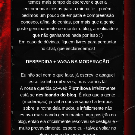
temos mais tempo de escrever e queria
encomendar coisas para a minha fic - porém
pedimos um pouco de empatia e compreensão
conosco, afinal de contas, por mais que a gente
goste genuinamente de manter o blog, a realidade é
que não ganhamos nada por isso :')
Em caso de dúvidas, fiquem livres para perguntar
no chat, que esclarecemos!
DESPEDIDA +
VAGA NA MODERAÇÃO
Eu não sei nem o que falar, já escrevi e apaguei
esse textinho mil vezes, mas vamos lá!
A nossa querida co-web
Plotnikova
infelizmente
está se
desligando do blog
. É algo que a gente
(moderação) já vinha conversando há tempos
sobre, a rotina dela mudou e infelizmente não
estava mais dando certo manter uma posição no
blog, então ela oficialmente resolveu se desligar e -
muito provavelmente, espero eu - talvez voltar no
futuro, como designer mesmo.