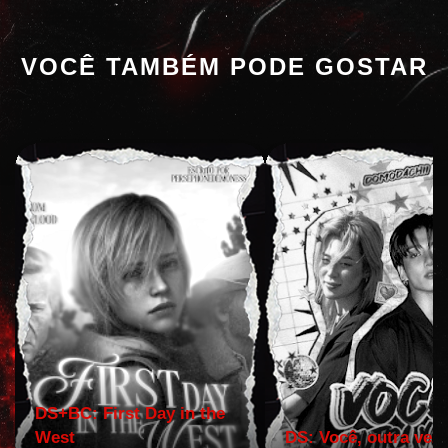
VOCÊ TAMBÉM PODE GOSTAR
DS+BC: First Day in the
West
DS: Você, outra vez!