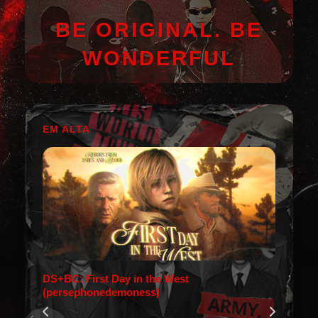
BE ORIGINAL. BE
WONDERFUL
EM ALTA
DS+BC: First Day in the West
(persephonedemoness)