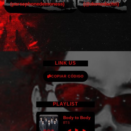
(persephonedemoness)
(@domodachii)
LINK US
COPIAR CÓDIGO
PLAYLIST
Body to Body
BTS
►
◀
▶