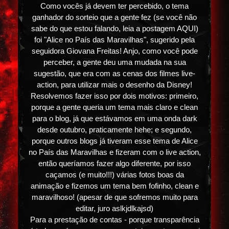
Como vocês já devem ter percebido, o tema
ganhador do sorteio que a gente fez (se você não
sabe do que estou falando, leia a postagem AQUI)
foi "Alice no País das Maravilhas", sugerido pela
seguidora Giovana Freitas! Anjo, como você pode
perceber, a gente deu uma mudada na sua
sugestão, que era com as cenas dos filmes live-
action, para utilizar mais o desenho da Disney!
Resolvemos fazer isso por dois motivos: primeiro,
porque a gente queria um tema mais claro e clean
para o blog, já que estávamos em uma onda dark
desde outubro, praticamente hehe; e segundo,
porque outros blogs já tiveram esse tema de Alice
no País das Maravilhas e fizeram com o live action,
então queríamos fazer algo diferente, por isso
caçamos (e muito!!!) várias fotos boas da
animação e fizemos um tema bem fofinho, clean e
maravilhoso! (apesar de que sofremos muito para
editar, juro aslkjdlkajsd)
Para a prestação de contas - porque transparência