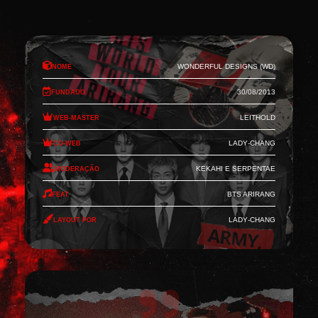
Nome
Wonderful Designs (WD)
Fundado
30/08/2013
Web-Master
Leithold
Co-Web
Lady-Chang
Moderação
Kekahi e Serpentae
Feat
BTS Arirang
Layout por
Lady-Chang