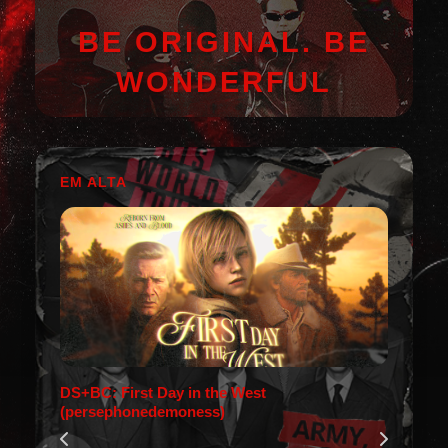
BE ORIGINAL. BE
WONDERFUL
EM ALTA
DS+BC: First Day in the West
(persephonedemoness)