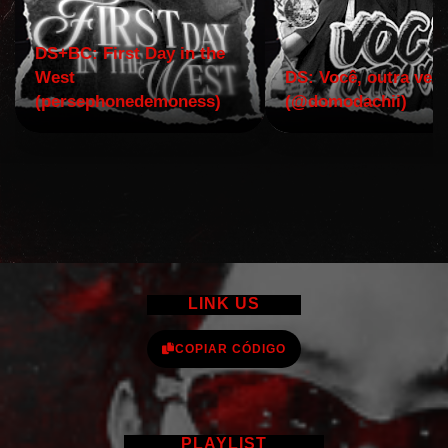
DS+BC: First Day in the
West
DS: Você, outra vez!
(persephonedemoness)
(@domodachii)
LINK US
COPIAR CÓDIGO
PLAYLIST