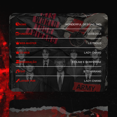
Nome
Wonderful Designs (WD)
Fundado
30/08/2013
Web-Master
Leithold
Co-Web
Lady-Chang
Moderação
Kekahi e Serpentae
Feat
BTS Arirang
Layout por
Lady-Chang