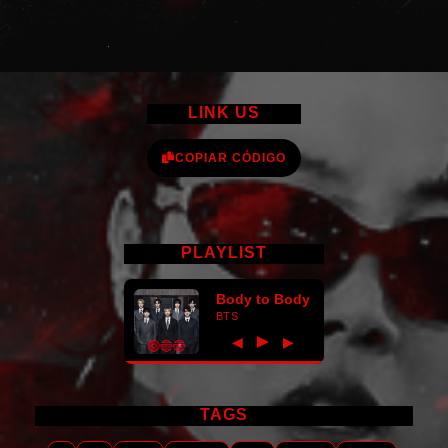
LINK US
COPIAR CÓDIGO
PLAYLIST
Body to Body
BTS
►
◀
▶
TAGS