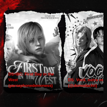
DS+BC: First Day in the
West
DS: Você, outra vez!
(persephonedemoness)
(@domodachii)