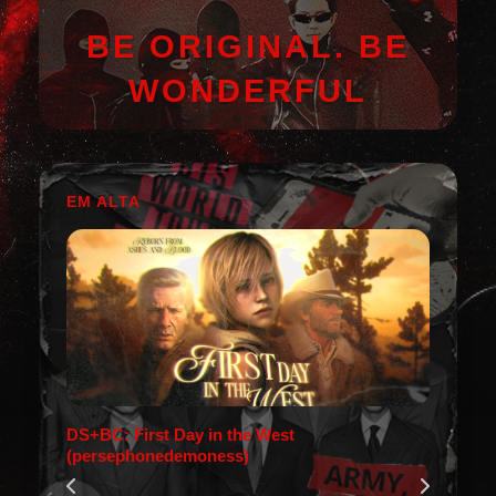
BE ORIGINAL. BE
WONDERFUL
EM ALTA
DS+BC: First Day in the West
(persephonedemoness)