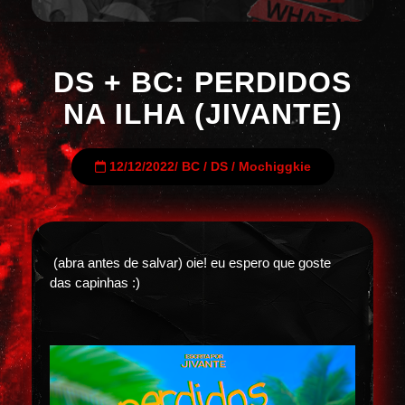
DS + BC: PERDIDOS
NA ILHA (JIVANTE)
12/12/2022
/
BC
/
DS
/
Mochiggkie
(abra antes de salvar) oie! eu espero que goste
das capinhas :)