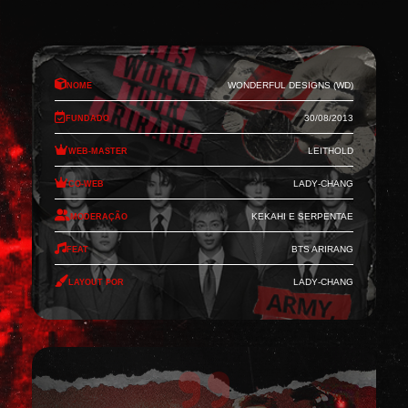
Nome
Wonderful Designs (WD)
Fundado
30/08/2013
Web-Master
Leithold
Co-Web
Lady-Chang
Moderação
Kekahi e Serpentae
Feat
BTS Arirang
Layout por
Lady-Chang