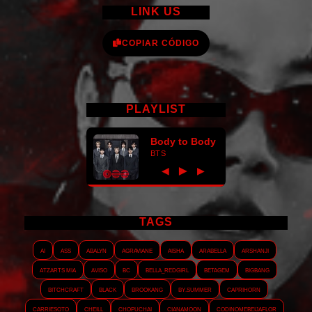
LINK US
COPIAR CÓDIGO
PLAYLIST
Body to Body
BTS
►
◀
▶
TAGS
AI
ASS
Abalyn
Agraviane
Aisha
Arabella
Arshanji
Atzarts Mia
Aviso
BC
Bella_RedGirl
Betagem
Bigbang
Bitchcraft
Black
Brookang
By.summer
Caprihorn
Carriesoto
Cheill
Chopuchai
Cianamoon
Codinomebeijaflor