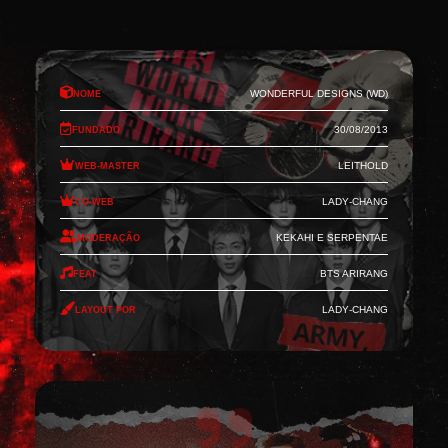
Nome
Wonderful Designs (WD)
Fundado
30/08/2013
Web-Master
Leithold
Co-Web
Lady-Chang
Moderação
Kekahi e Serpentae
Feat
BTS Arirang
Layout por
Lady-Chang