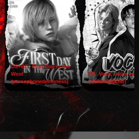
DS+BC: First Day in the
West
DS: Você, outra vez!
(persephonedemoness)
(@domodachii)