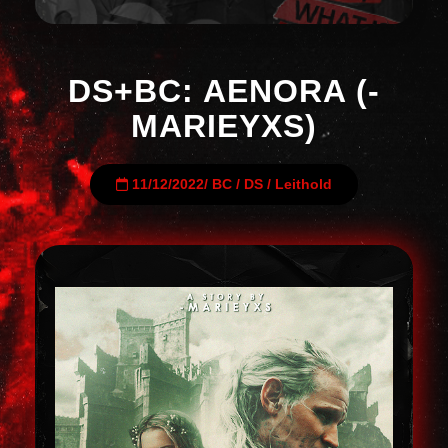
DS+BC: AENORA (-
MARIEYXS)
11/12/2022
/
BC
/
DS
/
Leithold