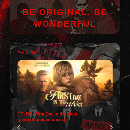
BE ORIGINAL. BE
WONDERFUL
EM ALTA
DS+BC: First Day in the West
(persephonedemoness)