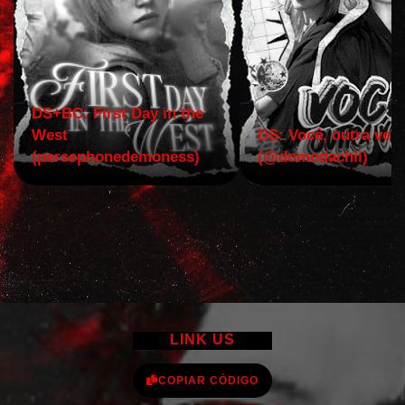
DS+BC: First Day in the
West
DS: Você, outra vez!
(persephonedemoness)
(@domodachii)
LINK US
COPIAR CÓDIGO