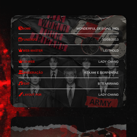
Nome
Wonderful Designs (WD)
Fundado
30/08/2013
Web-Master
Leithold
Co-Web
Lady-Chang
Moderação
Kekahi e Serpentae
Feat
BTS Arirang
Layout por
Lady-Chang