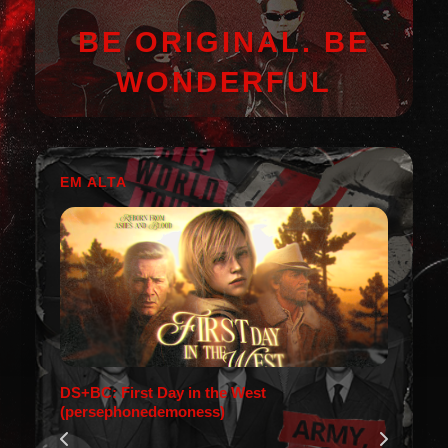
BE ORIGINAL. BE
WONDERFUL
EM ALTA
DS+BC: First Day in the West
(persephonedemoness)