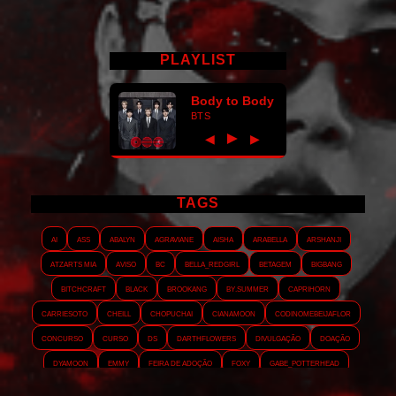
PLAYLIST
Body to Body
BTS
►
◀
▶
TAGS
AI
ASS
Abalyn
Agraviane
Aisha
Arabella
Arshanji
Atzarts Mia
Aviso
BC
Bella_RedGirl
Betagem
Bigbang
Bitchcraft
Black
Brookang
By.summer
Caprihorn
Carriesoto
Cheill
Chopuchai
Cianamoon
Codinomebeijaflor
Concurso
Curso
DS
Darthflowers
Divulgação
Doação
Dyamoon
Emmy
Feira de adoção
Foxy
Gabe_Potterhead
GeminnieKook
HALATZJOONG
HOTK
Harmonix
Holophernes