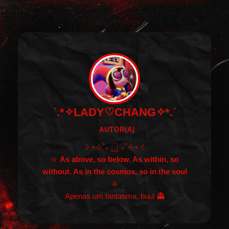
`.*✧LADY♡CHANG✧*.´
AUTOR(A)
☽ ⋆⊹˚₊ 𓉸 ₊˚⊹⋆ ☾
⛦
As above, so below. As within, so
without. As in the cosmos, so in the soul
⛧
Apenas um fantasma, buu! 👻