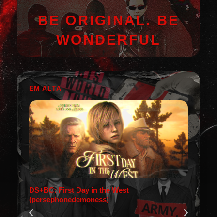
BE ORIGINAL. BE
WONDERFUL
EM ALTA
DS+BC: First Day in the West
(persephonedemoness)