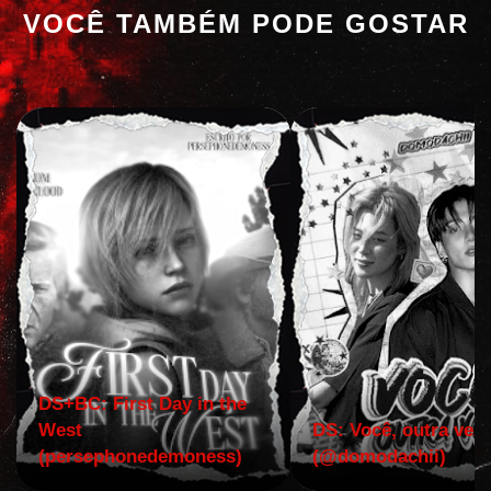
VOCÊ TAMBÉM PODE GOSTAR
DS+BC: First Day in the
West
DS: Você, outra vez!
(persephonedemoness)
(@domodachii)