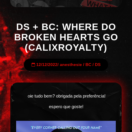
DS + BC: WHERE DO
BROKEN HEARTS GO
(CALIXROYALTY)
12/12/2022
/
anesthesie
/
BC
/
DS
oie tudo bem? obrigada pela preferência!
espero que goste!