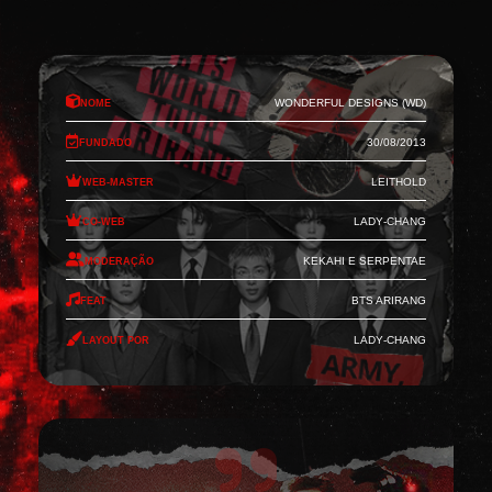
Nome
Wonderful Designs (WD)
Fundado
30/08/2013
Web-Master
Leithold
Co-Web
Lady-Chang
Moderação
Kekahi e Serpentae
Feat
BTS Arirang
Layout por
Lady-Chang