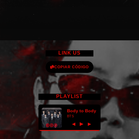
LINK US
COPIAR CÓDIGO
PLAYLIST
Body to Body
BTS
►
◀
▶