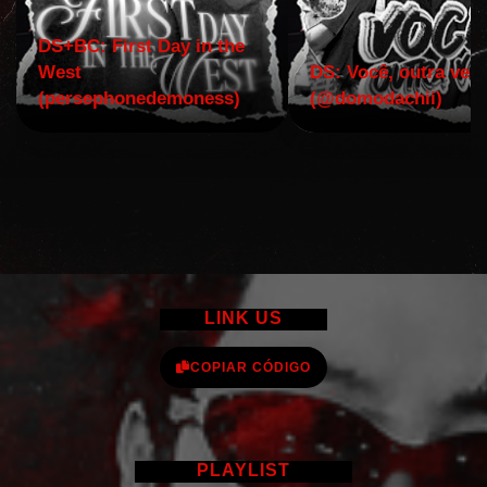
DS+BC: First Day in the
West
DS: Você, outra vez!
(persephonedemoness)
(@domodachii)
LINK US
COPIAR CÓDIGO
PLAYLIST