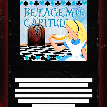
Olá, meu bem. Sua história já foi betada e enviada ao seu
e-mail junto dos comentários que eu fiz sobre a sua
história. Se você tiver qualquer dúvida, pode me mandar
por lá que resolveremos, sem problemas. Te desejo muito
sucesso e não esqueça de creditar o blog e deixar seu
feedback abaixo. Fique bem <3