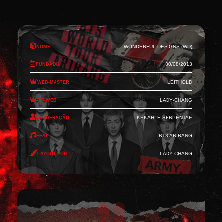
Nome
Wonderful Designs (WD)
Fundado
30/08/2013
Web-Master
Leithold
Co-Web
Lady-Chang
Moderação
Kekahi e Serpentae
Feat
BTS Arirang
Layout por
Lady-Chang