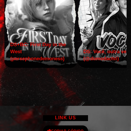
DS+BC: First Day in the
West
DS: Você, outra vez!
(persephonedemoness)
(@domodachii)
LINK US
COPIAR CÓDIGO