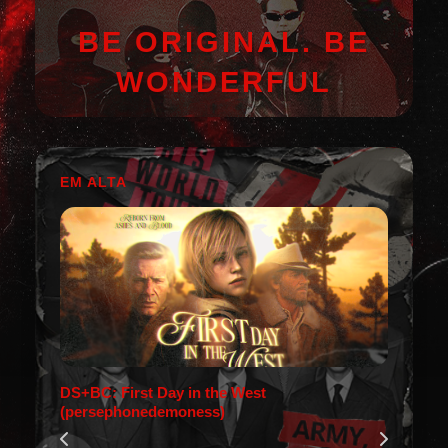
BE ORIGINAL. BE
WONDERFUL
EM ALTA
DS+BC: First Day in the West
(persephonedemoness)