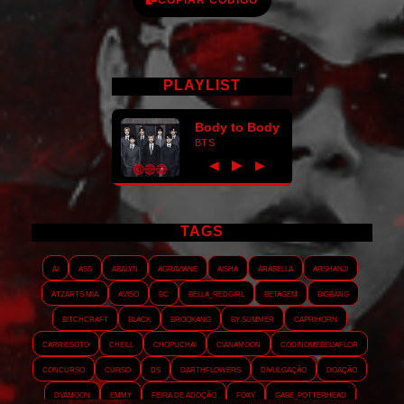
PLAYLIST
Body to Body
BTS
►
◀
▶
TAGS
AI
ASS
Abalyn
Agraviane
Aisha
Arabella
Arshanji
Atzarts Mia
Aviso
BC
Bella_RedGirl
Betagem
Bigbang
Bitchcraft
Black
Brookang
By.summer
Caprihorn
Carriesoto
Cheill
Chopuchai
Cianamoon
Codinomebeijaflor
Concurso
Curso
DS
Darthflowers
Divulgação
Doação
Dyamoon
Emmy
Feira de adoção
Foxy
Gabe_Potterhead