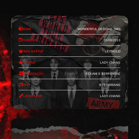
Nome
Wonderful Designs (WD)
Fundado
30/08/2013
Web-Master
Leithold
Co-Web
Lady-Chang
Moderação
Kekahi e Serpentae
Feat
BTS Arirang
Layout por
Lady-Chang