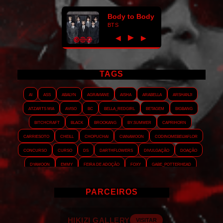
Body to Body
BTS
►
◀
▶
TAGS
AI
ASS
Abalyn
Agraviane
Aisha
Arabella
Arshanji
Atzarts Mia
Aviso
BC
Bella_RedGirl
Betagem
Bigbang
Bitchcraft
Black
Brookang
By.summer
Caprihorn
Carriesoto
Cheill
Chopuchai
Cianamoon
Codinomebeijaflor
Concurso
Curso
DS
Darthflowers
Divulgação
Doação
Dyamoon
Emmy
Feira de adoção
Foxy
Gabe_Potterhead
GeminnieKook
HALATZJOONG
HOTK
Harmonix
Holophernes
PARCEIROS
Hopezzz
Hyein
Interludia
Jensollie
Jmshicz
Jungebox
KathyJu
Kekahi
Korigami
KrystellWright
Kymai
LOVEJM
HIKIZI GALLERY
Lady-chang
LadySon
LadyVic
Layout
LeeChoi
Leithold
VISITAR