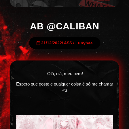
AB @CALIBAN
21/12/2022
/
ASS
/
Lunybae
Olá, olá, meu bem!
Espero que goste e qualquer coisa é só me chamar
<3