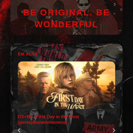
BE ORIGINAL. BE
WONDERFUL
EM ALTA
DS+BC: First Day in the West
(persephonedemoness)