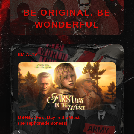
BE ORIGINAL. BE
WONDERFUL
EM ALTA
DS+BC: First Day in the West
(persephonedemoness)