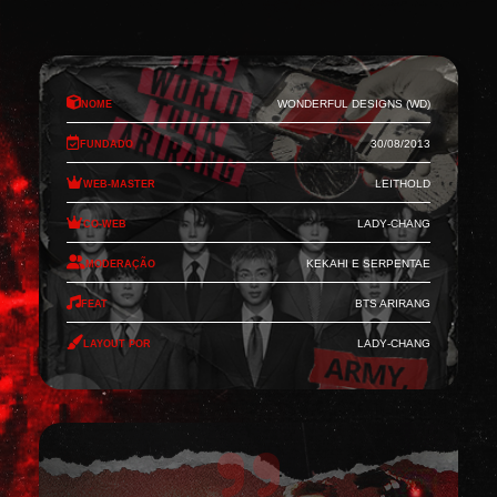
Nome
Wonderful Designs (WD)
Fundado
30/08/2013
Web-Master
Leithold
Co-Web
Lady-Chang
Moderação
Kekahi e Serpentae
Feat
BTS Arirang
Layout por
Lady-Chang