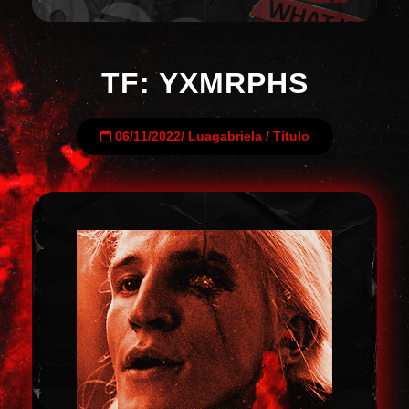
TF: YXMRPHS
06/11/2022
/
Luagabriela
/
Título