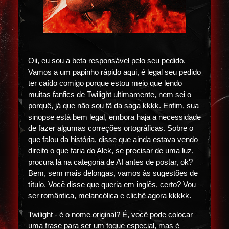
Oii, eu sou a beta responsável pelo seu pedido.
Vamos a um papinho rápido aqui, é legal seu pedido
ter caído comigo porque estou meio que lendo
muitas fanfics de Twilight ultimamente, nem sei o
porquê, já que não sou fã da saga kkkk. Enfim, sua
sinopse está bem legal, embora haja a necessidade
de fazer algumas correções ortográficas. Sobre o
que falou da história, disse que ainda estava vendo
direito o que faria do Alek, se precisar de uma luz,
procura lá na categoria de AI antes de postar, ok?
Bem, sem mais delongas, vamos às sugestões de
título. Você disse que queria em inglês, certo? Vou
ser romântica, melancólica e clichê agora kkkkk.
Twilight - é o nome original? É, você pode colocar
uma frase para ser um toque especial, mas é