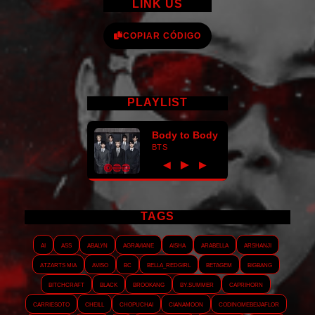
LINK US
COPIAR CÓDIGO
PLAYLIST
Body to Body
BTS
►
◀
▶
TAGS
AI
ASS
Abalyn
Agraviane
Aisha
Arabella
Arshanji
Atzarts Mia
Aviso
BC
Bella_RedGirl
Betagem
Bigbang
Bitchcraft
Black
Brookang
By.summer
Caprihorn
Carriesoto
Cheill
Chopuchai
Cianamoon
Codinomebeijaflor