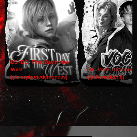
DS+BC: First Day in the
West
DS: Você, outra vez!
(persephonedemoness)
(@domodachii)