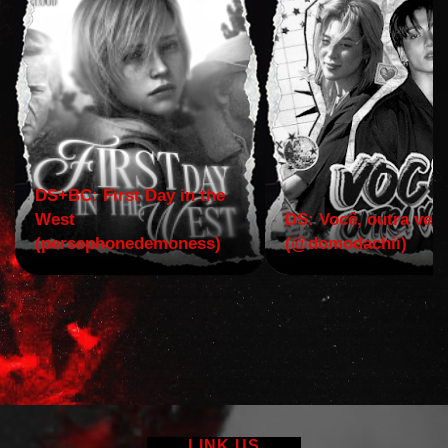
DS+BC: First Day in the
West
DS: Você, outra vez!
(persephonedemoness)
(@domodachii)
LINK US