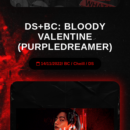
DS+BC: BLOODY
VALENTINE
(PURPLEDREAMER)
14/11/2022
/
BC
/
Cheill
/
DS