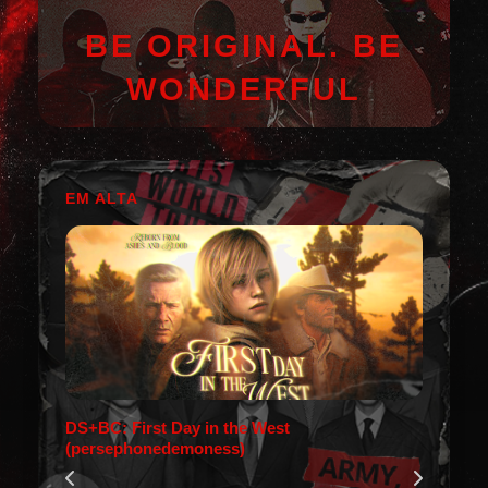
BE ORIGINAL. BE
WONDERFUL
EM ALTA
DS+BC: First Day in the West
(persephonedemoness)