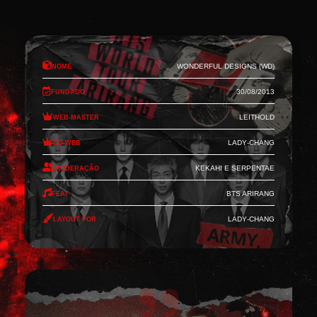
Nome
Wonderful Designs (WD)
Fundado
30/08/2013
Web-Master
Leithold
Co-Web
Lady-Chang
Moderação
Kekahi e Serpentae
Feat
BTS Arirang
Layout por
Lady-Chang