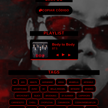
COPIAR CÓDIGO
PLAYLIST
Body to Body
BTS
►
◀
▶
TAGS
AI
ASS
Abalyn
Agraviane
Aisha
Arabella
Arshanji
Atzarts Mia
Aviso
BC
Bella_RedGirl
Betagem
Bigbang
Bitchcraft
Black
Brookang
By.summer
Caprihorn
Carriesoto
Cheill
Chopuchai
Cianamoon
Codinomebeijaflor