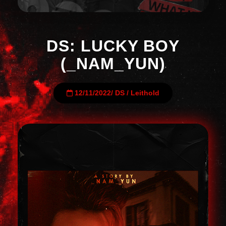
DS: LUCKY BOY
(_NAM_YUN)
12/11/2022
/
DS
/
Leithold