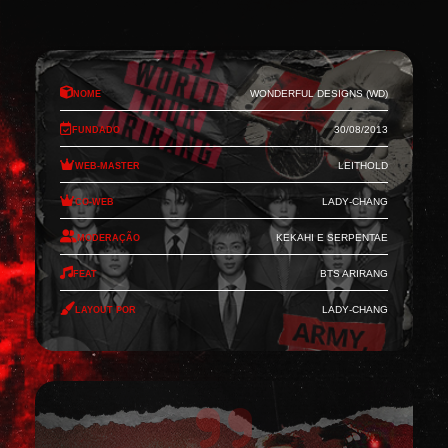
Nome
Wonderful Designs (WD)
Fundado
30/08/2013
Web-Master
Leithold
Co-Web
Lady-Chang
Moderação
Kekahi e Serpentae
Feat
BTS Arirang
Layout por
Lady-Chang