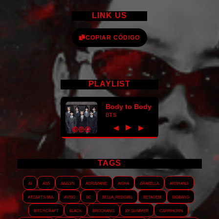
LINK US
COPIAR CÓDIGO
PLAYLIST
Body to Body
BTS
►
◀
▶
TAGS
AI
ASS
Abalyn
Agraviane
Aisha
Arabella
Arshanji
Atzarts Mia
Aviso
BC
Bella_RedGirl
Betagem
Bigbang
Bitchcraft
Black
Brookang
By.summer
Caprihorn