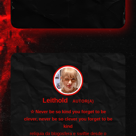
Leithold
AUTOR(A)
☆ Never be so kind you forget to be
clever, never be so clever you forget to be
kind
relíquia da blogosfera e swiftie desde o