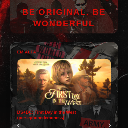
BE ORIGINAL. BE
WONDERFUL
EM ALTA
DS+BC: First Day in the West
(persephonedemoness)