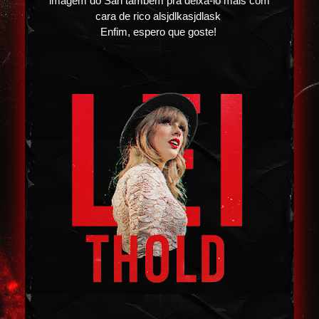
imagem do San também pra deixá-lo mais com
cara de rico alsjdlkasjdlask
Enfim, espero que goste!