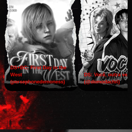
DS+BC: First Day in the
West
DS: Você, outra vez!
(persephonedemoness)
(@domodachii)