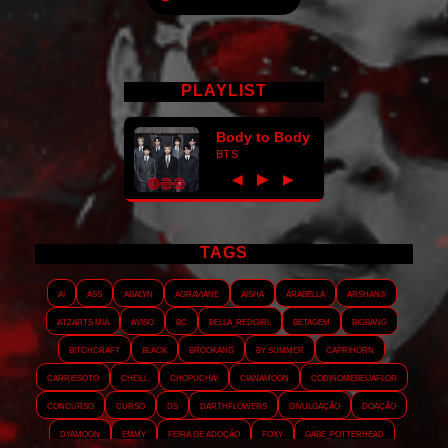
PLAYLIST
Body to Body
BTS
►
◀
▶
TAGS
AI
ASS
Abalyn
Agraviane
Aisha
Arabella
Arshanji
Atzarts Mia
Aviso
BC
Bella_RedGirl
Betagem
Bigbang
Bitchcraft
Black
Brookang
By.summer
Caprihorn
Carriesoto
Cheill
Chopuchai
Cianamoon
Codinomebeijaflor
Concurso
Curso
DS
Darthflowers
Divulgação
Doação
Dyamoon
Emmy
Feira de adoção
Foxy
Gabe_Potterhead