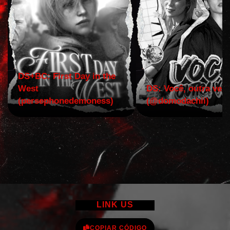
DS+BC: First Day in the
West
DS: Você, outra vez!
(persephonedemoness)
(@domodachii)
LINK US
COPIAR CÓDIGO