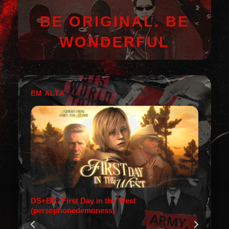
BE ORIGINAL. BE
WONDERFUL
EM ALTA
DS+BC: First Day in the West
(persephonedemoness)