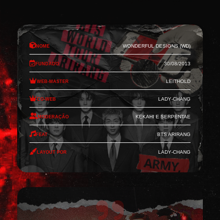
Nome
Wonderful Designs (WD)
Fundado
30/08/2013
Web-Master
Leithold
Co-Web
Lady-Chang
Moderação
Kekahi e Serpentae
Feat
BTS Arirang
Layout por
Lady-Chang