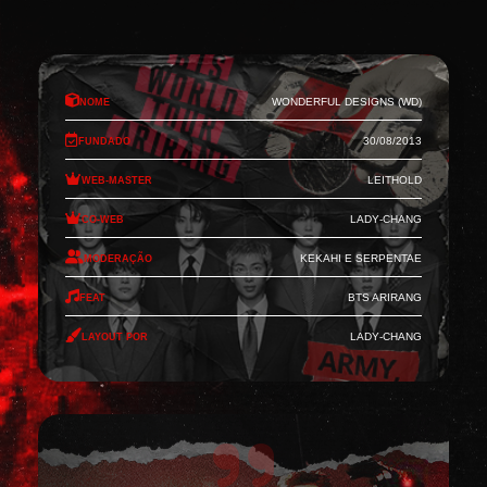
Nome
Wonderful Designs (WD)
Fundado
30/08/2013
Web-Master
Leithold
Co-Web
Lady-Chang
Moderação
Kekahi e Serpentae
Feat
BTS Arirang
Layout por
Lady-Chang