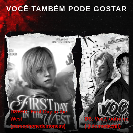
VOCÊ TAMBÉM PODE GOSTAR
DS+BC: First Day in the
West
DS: Você, outra vez!
(persephonedemoness)
(@domodachii)