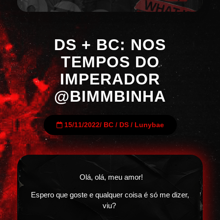
DS + BC: NOS
TEMPOS DO
IMPERADOR
@BIMMBINHA
15/11/2022
/
BC
/
DS
/
Lunybae
Olá, olá, meu amor!
Espero que goste e qualquer coisa é só me dizer,
viu?