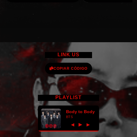
LINK US
COPIAR CÓDIGO
PLAYLIST
Body to Body
BTS
►
◀
▶