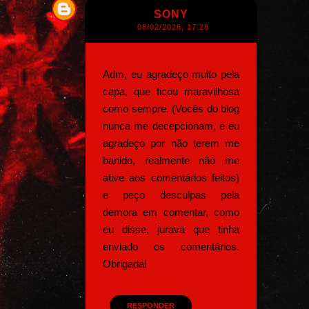
SONY
08/02/2026, 17:28
Adm, eu agradeço muito pela
capa, que ficou maravilhosa
como sempre. (Vocês do blog
nunca me decepcionam, e eu
agradeço por não terem me
banido, realmente não me
ative aos comentários feitos)
e peço desculpas pela
demora em comentar, como
eu disse, jurava que tinha
enviado os comentários.
Obrigada!
RESPONDER