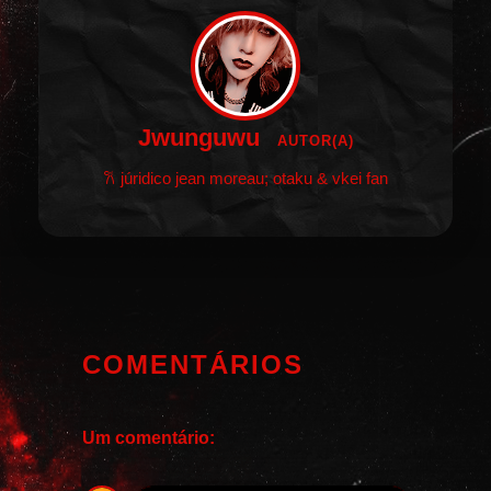
Jwunguwu
AUTOR(A)
𐙚 júridico jean moreau; otaku & vkei fan
COMENTÁRIOS
Um comentário: