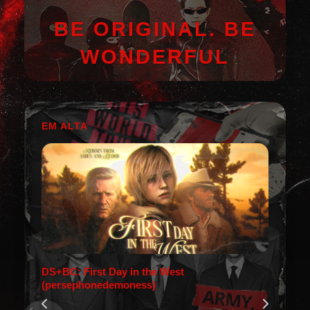
BE ORIGINAL. BE
WONDERFUL
EM ALTA
DS+BC: First Day in the West
(persephonedemoness)