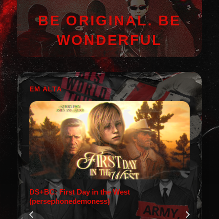
BE ORIGINAL. BE
WONDERFUL
EM ALTA
DS+BC: First Day in the West
(persephonedemoness)