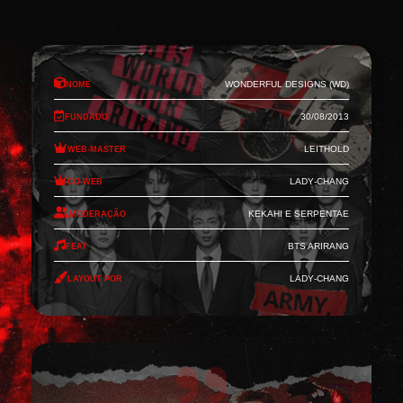
Nome
Wonderful Designs (WD)
Fundado
30/08/2013
Web-Master
Leithold
Co-Web
Lady-Chang
Moderação
Kekahi e Serpentae
Feat
BTS Arirang
Layout por
Lady-Chang