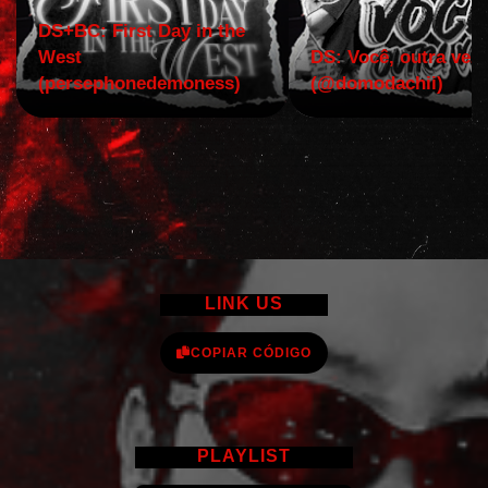
DS+BC: First Day in the
West
DS: Você, outra vez!
(persephonedemoness)
(@domodachii)
LINK US
COPIAR CÓDIGO
PLAYLIST