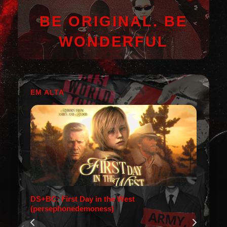
BE ORIGINAL. BE
WONDERFUL
EM ALTA
DS+BC: First Day in the West
(persephonedemoness)