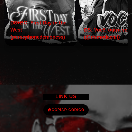
DS+BC: First Day in the
West
DS: Você, outra vez!
(persephonedemoness)
(@domodachii)
LINK US
COPIAR CÓDIGO