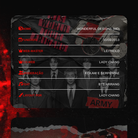
Nome
Wonderful Designs (WD)
Fundado
30/08/2013
Web-Master
Leithold
Co-Web
Lady-Chang
Moderação
Kekahi e Serpentae
Feat
BTS Arirang
Layout por
Lady-Chang