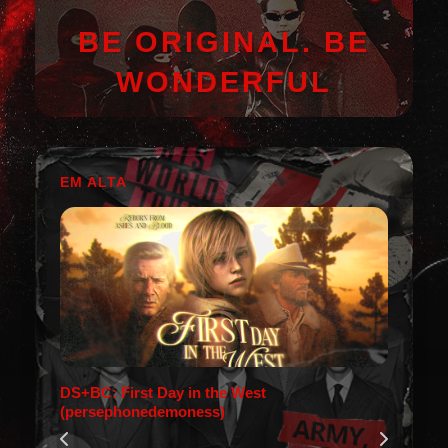
BE ORIGINAL. BE
WONDERFUL
EM ALTA
DS+BC: First Day in the West
(persephonedemoness)