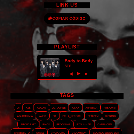
LINK US
COPIAR CÓDIGO
PLAYLIST
Body to Body
BTS
►
◀
▶
TAGS
AI
ASS
Abalyn
Agraviane
Aisha
Arabella
Arshanji
Atzarts Mia
Aviso
BC
Bella_RedGirl
Betagem
Bigbang
Bitchcraft
Black
Brookang
By.summer
Caprihorn
Carriesoto
Cheill
Chopuchai
Cianamoon
Codinomebeijaflor