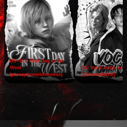
DS+BC: First Day in the
West
DS: Você, outra vez!
(persephonedemoness)
(@domodachii)