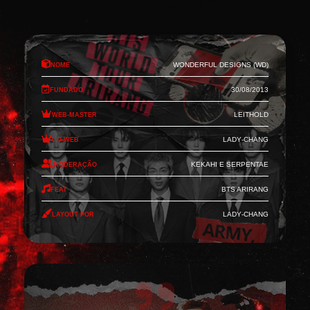
Nome
Wonderful Designs (WD)
Fundado
30/08/2013
Web-Master
Leithold
Co-Web
Lady-Chang
Moderação
Kekahi e Serpentae
Feat
BTS Arirang
Layout por
Lady-Chang