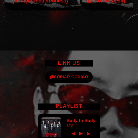
(persephonedemoness)
(@domodachii)
LINK US
COPIAR CÓDIGO
PLAYLIST
Body to Body
BTS
►
◀
▶