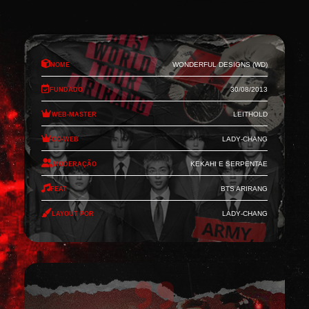
Nome
Wonderful Designs (WD)
Fundado
30/08/2013
Web-Master
Leithold
Co-Web
Lady-Chang
Moderação
Kekahi e Serpentae
Feat
BTS Arirang
Layout por
Lady-Chang