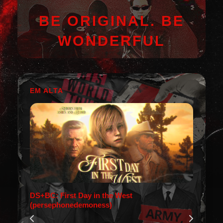
BE ORIGINAL. BE
WONDERFUL
EM ALTA
DS+BC: First Day in the West
(persephonedemoness)