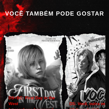
VOCÊ TAMBÉM PODE GOSTAR
DS+BC: First Day in the
West
DS: Você, outra vez!