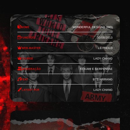
Nome
Wonderful Designs (WD)
Fundado
30/08/2013
Web-Master
Leithold
Co-Web
Lady-Chang
Moderação
Kekahi e Serpentae
Feat
BTS Arirang
Layout por
Lady-Chang