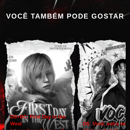
VOCÊ TAMBÉM PODE GOSTAR
DS+BC: First Day in the
West
DS: Você, outra vez!