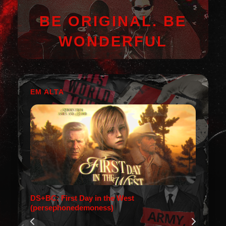
BE ORIGINAL. BE
WONDERFUL
EM ALTA
DS+BC: First Day in the West
(persephonedemoness)