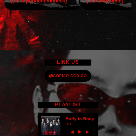
(persephonedemoness)
(@domodachii)
LINK US
COPIAR CÓDIGO
PLAYLIST
Body to Body
BTS
►
◀
▶