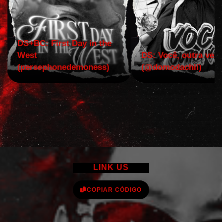
DS+BC: First Day in the
West
DS: Você, outra vez!
(persephonedemoness)
(@domodachii)
LINK US
COPIAR CÓDIGO