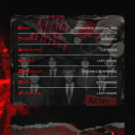
Nome
Wonderful Designs (WD)
Fundado
30/08/2013
Web-Master
Leithold
Co-Web
Lady-Chang
Moderação
Kekahi e Serpentae
Feat
BTS Arirang
Layout por
Lady-Chang