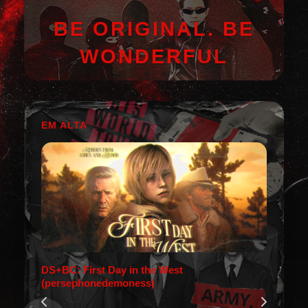
BE ORIGINAL. BE
WONDERFUL
EM ALTA
DS+BC: First Day in the West
(persephonedemoness)