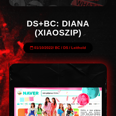
DS+BC: DIANA
(XIAOSZIP)
01/10/2022
/
BC
/
DS
/
Leithold