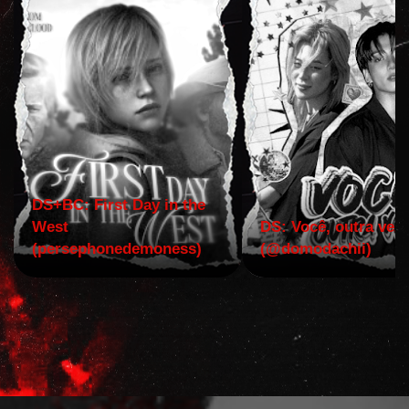
DS+BC: First Day in the
West
DS: Você, outra vez!
(persephonedemoness)
(@domodachii)