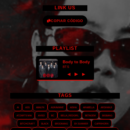
LINK US
COPIAR CÓDIGO
PLAYLIST
Body to Body
BTS
►
◀
▶
TAGS
AI
ASS
Abalyn
Agraviane
Aisha
Arabella
Arshanji
Atzarts Mia
Aviso
BC
Bella_RedGirl
Betagem
Bigbang
Bitchcraft
Black
Brookang
By.summer
Caprihorn