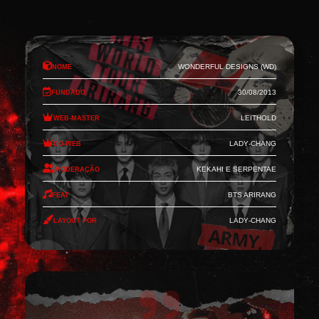
Nome
Wonderful Designs (WD)
Fundado
30/08/2013
Web-Master
Leithold
Co-Web
Lady-Chang
Moderação
Kekahi e Serpentae
Feat
BTS Arirang
Layout por
Lady-Chang