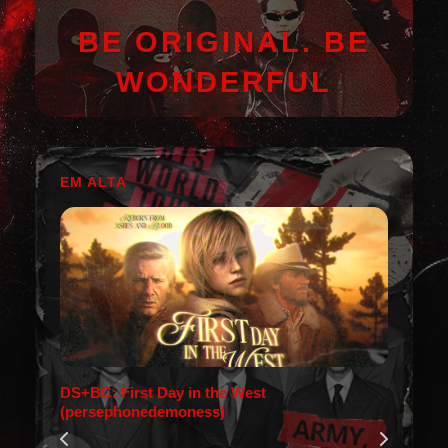
BE ORIGINAL. BE
WONDERFUL
EM ALTA
DS+BC: First Day in the West
(persephonedemoness)