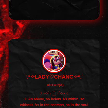
`.*✧LADY♡CHANG✧*.´
AUTOR(A)
☽ ⋆⊹˚₊ 𓉸 ₊˚⊹⋆ ☾
⛦
As above, so below. As within, so
without. As in the cosmos, so in the soul