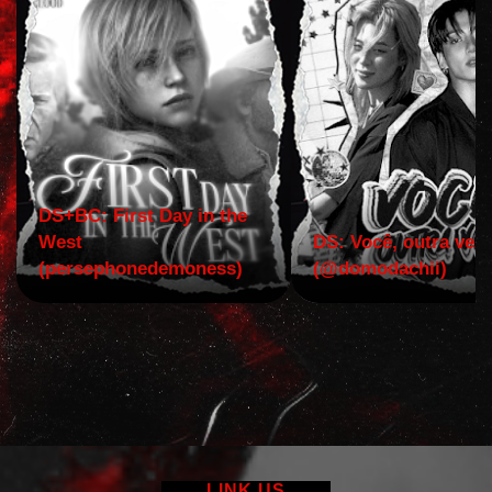
DS+BC: First Day in the
West
DS: Você, outra vez!
(persephonedemoness)
(@domodachii)
LINK US