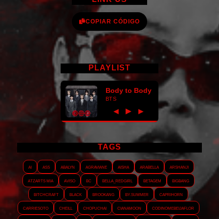
COPIAR CÓDIGO
PLAYLIST
Body to Body
BTS
►
◀
▶
TAGS
AI
ASS
Abalyn
Agraviane
Aisha
Arabella
Arshanji
Atzarts Mia
Aviso
BC
Bella_RedGirl
Betagem
Bigbang
Bitchcraft
Black
Brookang
By.summer
Caprihorn
Carriesoto
Cheill
Chopuchai
Cianamoon
Codinomebeijaflor