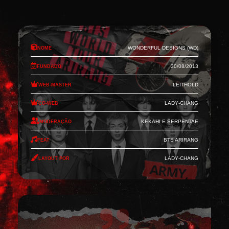
Nome
Wonderful Designs (WD)
Fundado
30/08/2013
Web-Master
Leithold
Co-Web
Lady-Chang
Moderação
Kekahi e Serpentae
Feat
BTS Arirang
Layout por
Lady-Chang