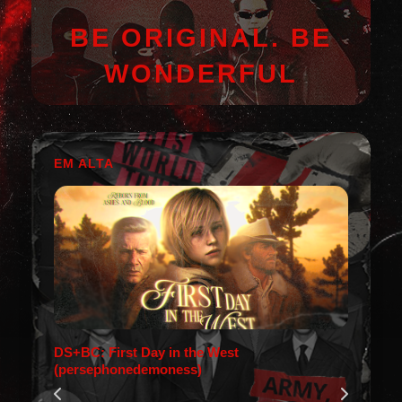
BE ORIGINAL. BE
WONDERFUL
EM ALTA
DS+BC: First Day in the West
(persephonedemoness)