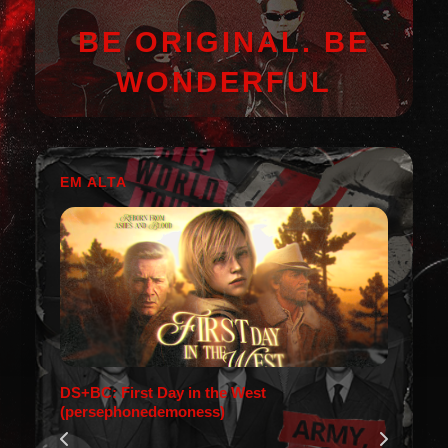
BE ORIGINAL. BE
WONDERFUL
EM ALTA
DS+BC: First Day in the West
(persephonedemoness)