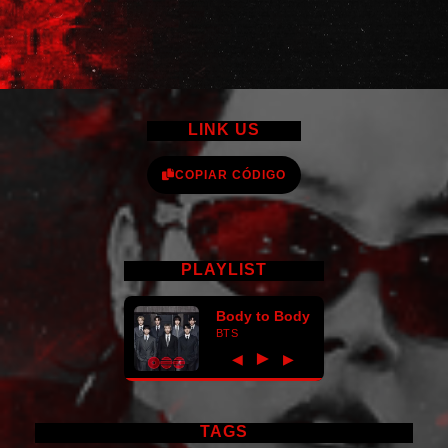
LINK US
COPIAR CÓDIGO
PLAYLIST
Body to Body
BTS
►
◀
▶
TAGS