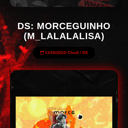
DS: MORCEGUINHO
(M_LALALALISA)
13/10/2022
/
Cheill
/
DS