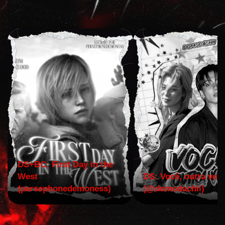
DS+BC: First Day in the
West
DS: Você, outra vez!
(persephonedemoness)
(@domodachii)