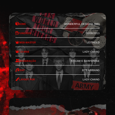
Nome
Wonderful Designs (WD)
Fundado
30/08/2013
Web-Master
Leithold
Co-Web
Lady-Chang
Moderação
Kekahi e Serpentae
Feat
BTS Arirang
Layout por
Lady-Chang