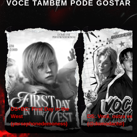
VOCÊ TAMBÉM PODE GOSTAR
DS+BC: First Day in the
West
DS: Você, outra vez!
(persephonedemoness)
(@domodachii)