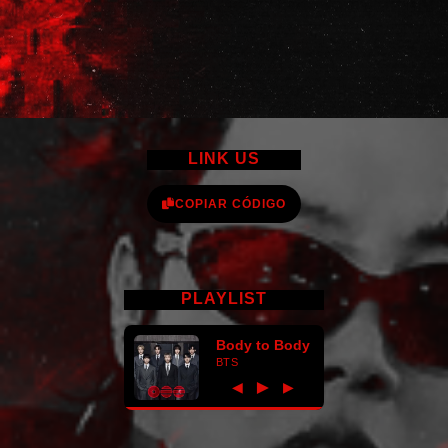
LINK US
COPIAR CÓDIGO
PLAYLIST
Body to Body
BTS
►
◀
▶