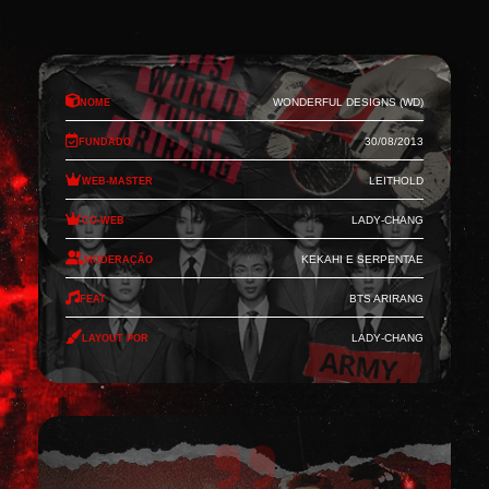
Nome
Wonderful Designs (WD)
Fundado
30/08/2013
Web-Master
Leithold
Co-Web
Lady-Chang
Moderação
Kekahi e Serpentae
Feat
BTS Arirang
Layout por
Lady-Chang