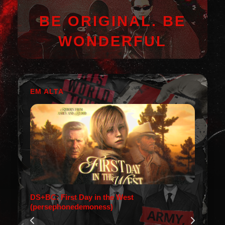
BE ORIGINAL. BE
WONDERFUL
EM ALTA
DS+BC: First Day in the West
(persephonedemoness)