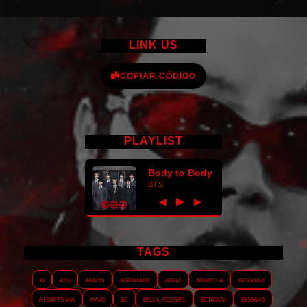
LINK US
COPIAR CÓDIGO
PLAYLIST
Body to Body
BTS
►
◀
▶
TAGS
AI
ASS
Abalyn
Agraviane
Aisha
Arabella
Arshanji
Atzarts Mia
Aviso
BC
Bella_RedGirl
Betagem
Bigbang