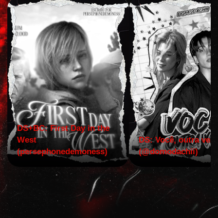
DS+BC: First Day in the
West
DS: Você, outra vez!
(persephonedemoness)
(@domodachii)