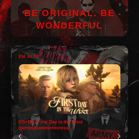
BE ORIGINAL. BE
WONDERFUL
EM ALTA
DS+BC: First Day in the West
(persephonedemoness)