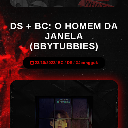
DS + BC: O HOMEM DA
JANELA
(BBYTUBBIES)
23/10/2022
/
BC
/
DS
/
XJeongguk