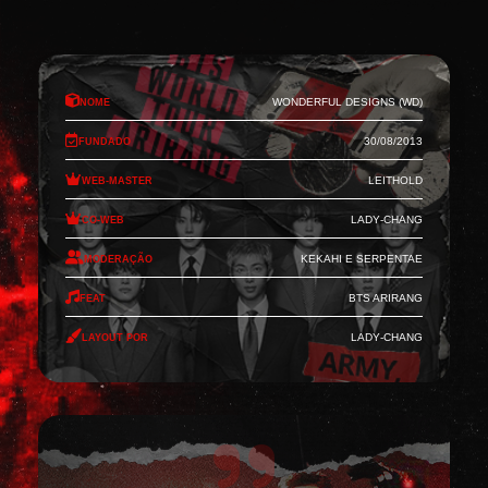
Nome
Wonderful Designs (WD)
Fundado
30/08/2013
Web-Master
Leithold
Co-Web
Lady-Chang
Moderação
Kekahi e Serpentae
Feat
BTS Arirang
Layout por
Lady-Chang