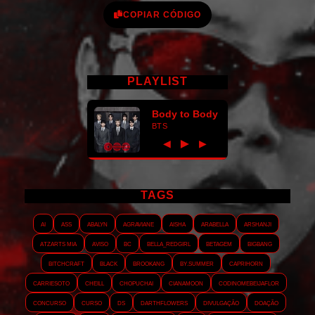
COPIAR CÓDIGO
PLAYLIST
Body to Body
BTS
►
◀
▶
TAGS
AI
ASS
Abalyn
Agraviane
Aisha
Arabella
Arshanji
Atzarts Mia
Aviso
BC
Bella_RedGirl
Betagem
Bigbang
Bitchcraft
Black
Brookang
By.summer
Caprihorn
Carriesoto
Cheill
Chopuchai
Cianamoon
Codinomebeijaflor
Concurso
Curso
DS
Darthflowers
Divulgação
Doação