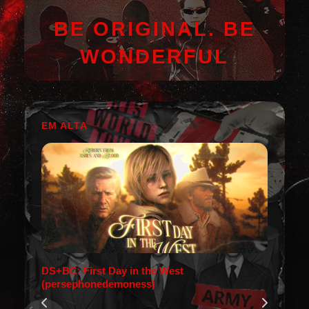
BE ORIGINAL. BE
WONDERFUL
EM ALTA
DS+BC: First Day in the West
(persephonedemoness)