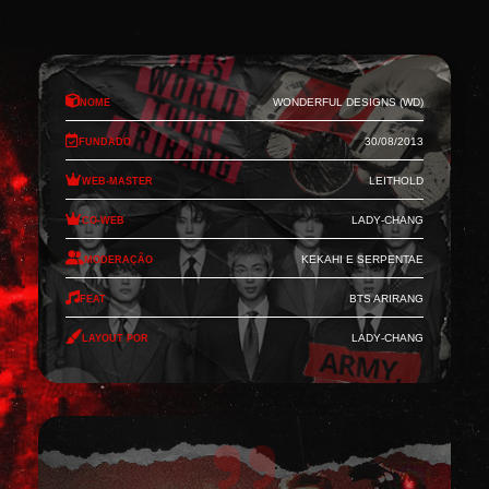
Nome
Wonderful Designs (WD)
Fundado
30/08/2013
Web-Master
Leithold
Co-Web
Lady-Chang
Moderação
Kekahi e Serpentae
Feat
BTS Arirang
Layout por
Lady-Chang