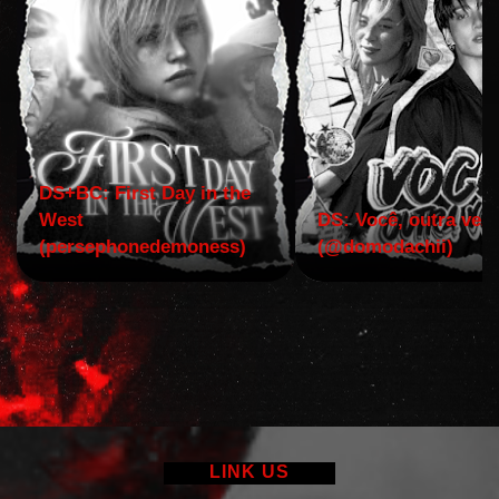
DS+BC: First Day in the
West
DS: Você, outra vez!
(persephonedemoness)
(@domodachii)
LINK US