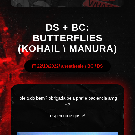
DS + BC:
BUTTERFLIES
(KOHAIL \ MANURA)
22/10/2022
/
anesthesie
/
BC
/
DS
oie tudo bem? obrigada pela pref e paciencia amg
<3
espero que goste!