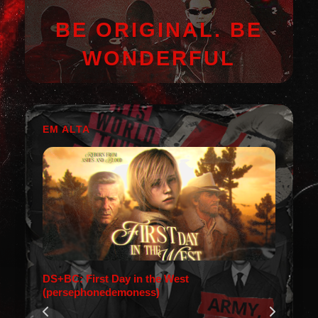
BE ORIGINAL. BE
WONDERFUL
EM ALTA
DS+BC: First Day in the West
(persephonedemoness)