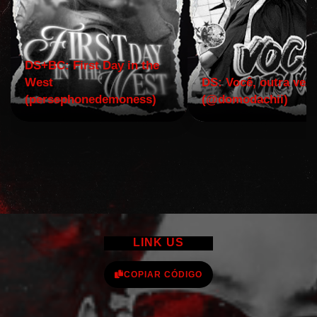
DS+BC: First Day in the
West
DS: Você, outra vez!
(persephonedemoness)
(@domodachii)
LINK US
COPIAR CÓDIGO