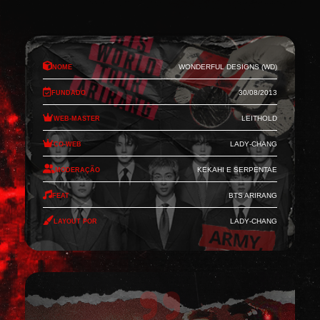
Nome
Wonderful Designs (WD)
Fundado
30/08/2013
Web-Master
Leithold
Co-Web
Lady-Chang
Moderação
Kekahi e Serpentae
Feat
BTS Arirang
Layout por
Lady-Chang